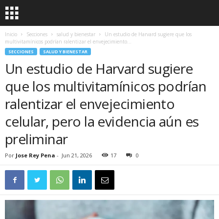
Inicio
Secciones
salud y bienestar
Un estudio de Harvard sugiere que los
multivitamínicos podrían ralentizar el envejecimiento...
SECCIONES
SALUD Y BIENESTAR
Un estudio de Harvard sugiere
que los multivitamínicos podrían
ralentizar el envejecimiento
celular, pero la evidencia aún es
preliminar
Por
Jose Rey Pena
-
Jun 21, 2026
17
0