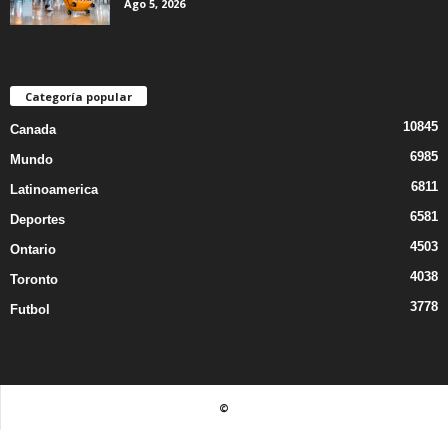
Ago 5, 2026
Categoría popular
10845
Canada
6985
Mundo
6811
Latinoamerica
6581
Deportes
4503
Ontario
4038
Toronto
3778
Futbol
©