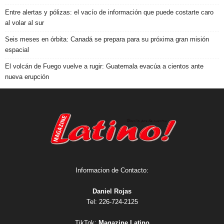
Entre alertas y pólizas: el vacío de información que puede costarte caro
al volar al sur
Seis meses en órbita: Canadá se prepara para su próxima gran misión
espacial
El volcán de Fuego vuelve a rugir: Guatemala evacúa a cientos ante
nueva erupción
Informacion de Contacto:
Daniel Rojas
Tel: 226-724-2125
TikTok:
Magazine Latino