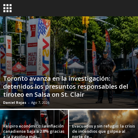
Toronto avanza en la investigación:
detenidos los presuntos responsables del
tiroteo en Salsa on St. Clair
Daniel Rojas
-
Ago 7, 2026
Respiro económico: la inflación
Evacuados y sin refugio: la crisis
canadiense baja a 2.8% gracias
de incendios que golpea al
a la gasolina más...
norte de...