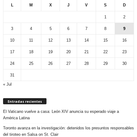
L
M
X
J
V
S
D
1
2
3
4
5
6
7
8
9
10
11
12
13
14
15
16
17
18
19
20
21
22
23
24
25
26
27
28
29
30
31
« Jul
Entradas recientes
El Vaticano vuelve a casa: León XIV anuncia su esperado viaje a
América Latina
Toronto avanza en la investigación: detenidos los presuntos responsables
del tiroteo en Salsa on St. Clair