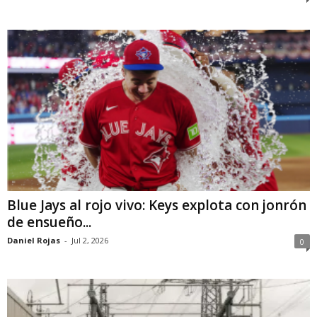
Blue Jays al rojo vivo: Keys explota con jonrón
de ensueño...
Daniel Rojas
-
Jul 2, 2026
0