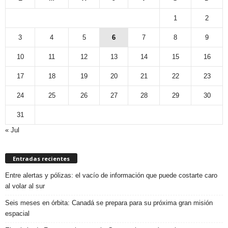
1
2
3
4
5
6
7
8
9
10
11
12
13
14
15
16
17
18
19
20
21
22
23
24
25
26
27
28
29
30
31
« Jul
Entradas recientes
Entre alertas y pólizas: el vacío de información que puede costarte caro
al volar al sur
Seis meses en órbita: Canadá se prepara para su próxima gran misión
espacial