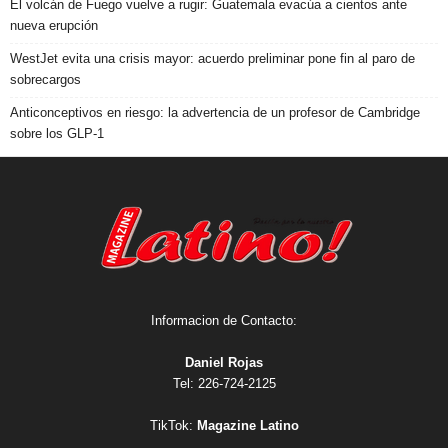
El volcán de Fuego vuelve a rugir: Guatemala evacúa a cientos ante
nueva erupción
WestJet evita una crisis mayor: acuerdo preliminar pone fin al paro de
sobrecargos
Anticonceptivos en riesgo: la advertencia de un profesor de Cambridge
sobre los GLP-1
Informacion de Contacto:
Daniel Rojas
Tel: 226-724-2125
TikTok:
Magazine Latino