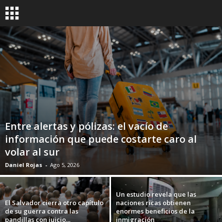
Entre alertas y pólizas: el vacío de
información que puede costarte caro al
volar al sur
Daniel Rojas
-
Ago 5, 2026
Un estudio revela que las
El Salvador cierra otro capítulo
naciones ricas obtienen
de su guerra contra las
enormes beneficios de la
pandillas con juicio...
inmigración