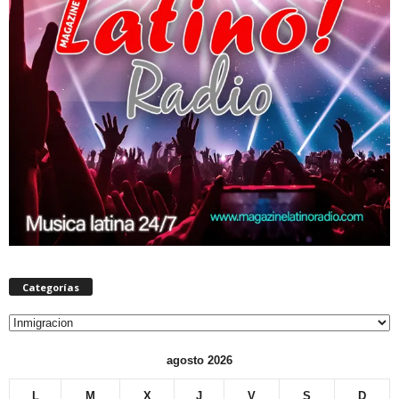
Categorías
Categorías
agosto 2026
L
M
X
J
V
S
D