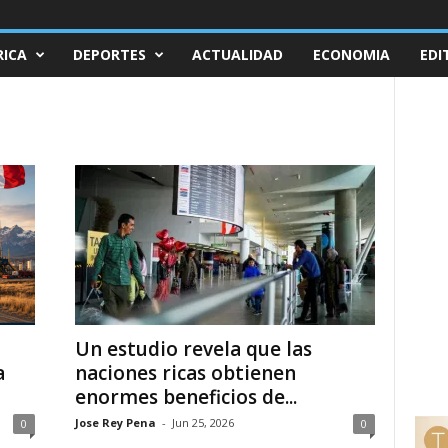
ICA
DEPORTES
ACTUALIDAD
ECONOMIA
EDI
Un estudio revela que las
a
naciones ricas obtienen
enormes beneficios de...
Jose Rey Pena
-
Jun 25, 2026
0
0