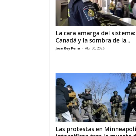
i
a
La cara amarga del sistema:
s
Canadá y la sombra de la...
Jose Rey Pena
-
Abr 30, 2026
p
a
r
a
l
a
Las protestas en Minneapoli
t