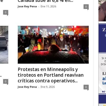
de
Canadá sube al 6,8 % en...
Jose Rey Pena
-
Ene 11, 2026
0
0
Protestas en Minneapolis y
.
tiroteos en Portland reavivan
críticas contra operativos...
0
Jose Rey Pena
-
Ene 9, 2026
0