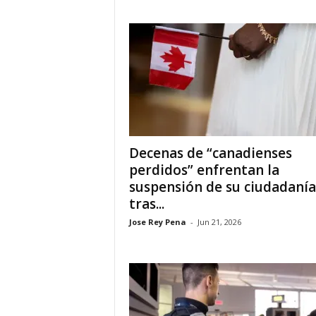
a
t
i
n
o
Decenas de “canadienses
–
perdidos” enfrentan la
suspensión de su ciudadanía
N
tras...
o
Jose Rey Pena
-
Jun 21, 2026
t
i
c