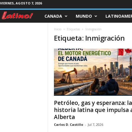
VIERNES, AGOSTO 7, 2026
CANADA
MUNDO
LATINOAMER
M
a
Inicio
Etiquetas
Inmigración
Etiqueta: Inmigración
g
a
z
i
n
Petróleo, gas y esperanza: la
e
historia latina que impulsa 
Alberta
L
Carlos D. Castillo
-
Jul 7, 2026