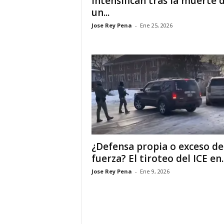
intensifican tras la muerte 
un...
i
Jose Rey Pena
-
Ene 25, 2026
n
o
s
e
n
¿Defensa propia o exceso de
C
fuerza? El tiroteo del ICE en..
a
Jose Rey Pena
-
Ene 9, 2026
n
a