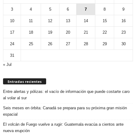
3
4
5
6
7
8
9
10
11
12
13
14
15
16
17
18
19
20
21
22
23
24
25
26
27
28
29
30
31
« Jul
Entradas recientes
Entre alertas y pólizas: el vacío de información que puede costarte caro
al volar al sur
Seis meses en órbita: Canadá se prepara para su próxima gran misión
espacial
El volcán de Fuego vuelve a rugir: Guatemala evacúa a cientos ante
nueva erupción