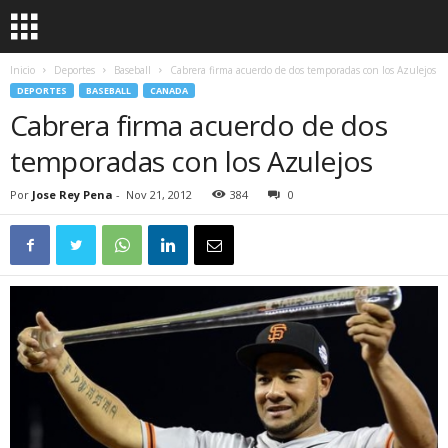
Inicio
Deportes
Baseball
Cabrera firma acuerdo de dos temporadas con los Azulejos
DEPORTES
BASEBALL
CANADA
Cabrera firma acuerdo de dos
temporadas con los Azulejos
Por
Jose Rey Pena
-
Nov 21, 2012
384
0