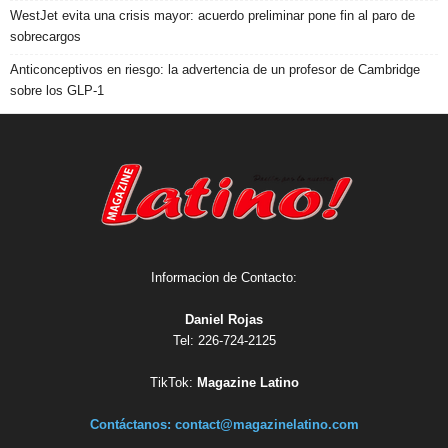
WestJet evita una crisis mayor: acuerdo preliminar pone fin al paro de
sobrecargos
Anticonceptivos en riesgo: la advertencia de un profesor de Cambridge
sobre los GLP-1
Informacion de Contacto:
Daniel Rojas
Tel: 226-724-2125
TikTok:
Magazine Latino
Contáctanos:
contact@magazinelatino.com