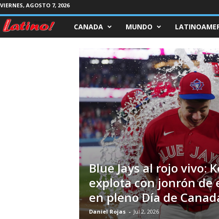
VIERNES, AGOSTO 7, 2026
CANADA
MUNDO
LATINOAMER
M
a
g
a
z
i
n
Blue Jays al rojo vivo: 
e
explota con jonrón de
en pleno Día de Canad
L
Daniel Rojas
-
Jul 2, 2026