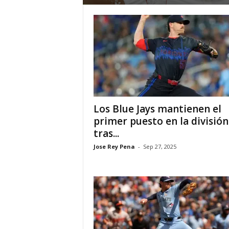
a
t
i
n
o
Los Blue Jays mantienen el
–
primer puesto en la división
tras...
N
Jose Rey Pena
-
Sep 27, 2025
o
t
i
c