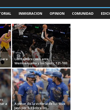
TORIAL
INMIGRACION
OPINION
COMUNIDAD
EDIC
 para
Los Raptors caen ante
Wembanyama y los Spurs, 121-103
rs
zar a
A pesar de la victoria de los Blue
Jays por 5-1 sobre los...