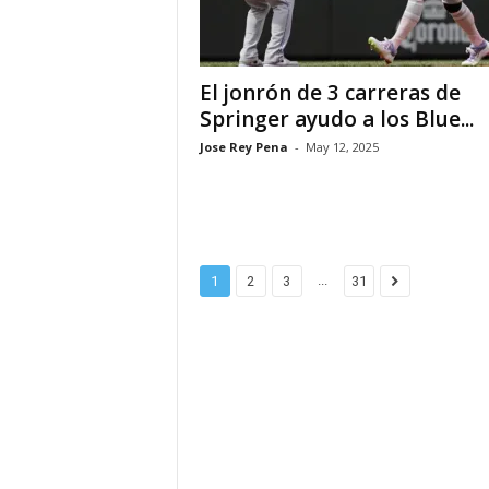
d
á
El jonrón de 3 carreras de
Springer ayudo a los Blue...
Jose Rey Pena
-
May 12, 2025
...
1
2
3
31