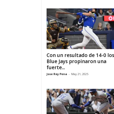
i
n
o
s
e
Con un resultado de 14-0 lo
Blue Jays propinaron una
n
fuerte...
Jose Rey Pena
-
May 21, 2025
C
a
n
a