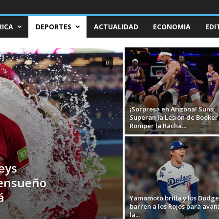
ICA
DEPORTES
ACTUALIDAD
ECONOMIA
EDI
0
¡Sorpresa en Arizona! Suns
Superan la Lesión de Booker
Romper la Racha...
Keys
 ensueño
á
Yamamoto brilla y los Dodge
barren a los Rojos para avan
la...