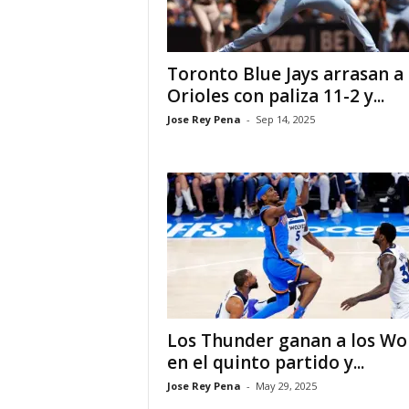
i
Toronto Blue Jays arrasan a 
a
Orioles con paliza 11-2 y...
s
Jose Rey Pena
-
Sep 14, 2025
p
a
r
a
l
Los Thunder ganan a los Wo
a
en el quinto partido y...
Jose Rey Pena
-
May 29, 2025
t