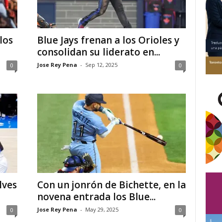
los
Blue Jays frenan a los Orioles y
consolidan su liderato en...
Jose Rey Pena
-
Sep 12, 2025
0
0
lves
Con un jonrón de Bichette, en la
novena entrada los Blue...
Jose Rey Pena
-
May 29, 2025
0
0