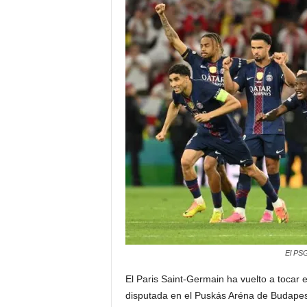
a
t
i
n
o
–
N
o
t
El PSG
i
El Paris Saint-Germain ha vuelto a tocar e
disputada en el Puskás Aréna de Budapest,
c