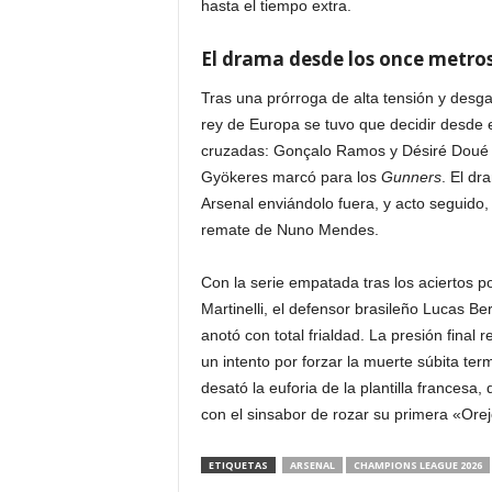
hasta el tiempo extra.
i
El drama desde los once metro
n
Tras una prórroga de alta tensión y desga
rey de Europa se tuvo que decidir desde 
o
cruzadas: Gonçalo Ramos y Désiré Doué a
Gyökeres marcó para los
Gunners
.
El dra
s
Arsenal enviándolo fuera, y acto seguido,
e
remate de Nuno Mendes.
n
Con la serie empatada tras los aciertos p
Martinelli, el defensor brasileño Lucas Be
C
anotó con total frialdad. La presión fina
un intento por forzar la muerte súbita ter
a
desató la euforia de la plantilla francesa
con el sinsabor de rozar su primera «Ore
n
ETIQUETAS
ARSENAL
CHAMPIONS LEAGUE 2026
a