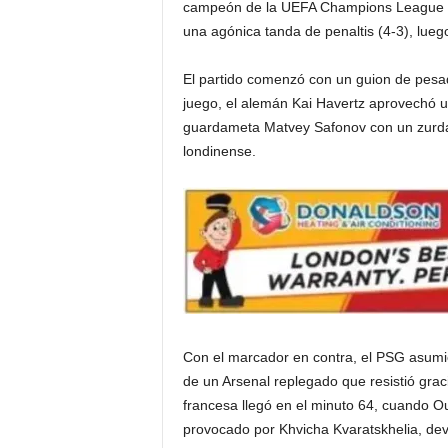
campeón de la UEFA Champions League po
una agónica tanda de penaltis (4-3), lueg
i
El partido comenzó con un guion de pesadi
a
juego, el alemán Kai Havertz aprovechó un
s
guardameta Matvey Safonov con un zurdaz
londinense.
p
a
r
a
l
Con el marcador en contra, el PSG asumió 
de un Arsenal replegado que resistió grac
a
francesa llegó en el minuto 64, cuando 
provocado por Khvicha Kvaratskhelia, dev
t