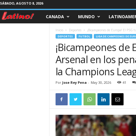
SÁBADO, AGOSTO 8, 2026
CANADA
MUNDO
LATINOAMER
M
a
Inicio
Deportes
¡Bicampeones de Europa! El PSG tum
DEPORTES
FUTBOL
LIGA DE CAMPEONES DE EUR
g
¡Bicampeones de E
Arsenal en los pena
a
la Champions Lea
z
Por
Jose Rey Pena
-
May 30, 2026
41
i
n
e
L