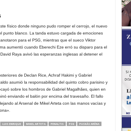
s
ste físico donde ninguno pudo romper el cerrojo, el nuevo
el punto blanco.
La tanda estuvo cargada de emociones
notaron para el PSG, mientras que el sueco Viktor
ma aumentó cuando Eberechi Eze erró su disparo para el
 David Raya avivó las esperanzas inglesas al detener el
osteriores de Declan Rice, Achraf Hakimi y Gabriel
raldo asumió la responsabilidad del quinto cobro parisino y
l recayó sobre los hombros de Gabriel Magalhães, quien en
minó enviando el balón por encima del travesaño. El fallo
, dejando al Arsenal de Mikel Arteta con las manos vacías y
jona».
LUIS ENRIQUE
MIKEL ARTETA
PENALTIS
PSG
PUSKÁS ARÉNA