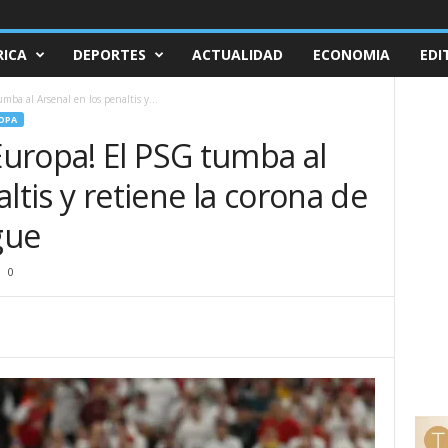
ICA
DEPORTES
ACTUALIDAD
ECONOMIA
EDI
ba al Arsenal en los penaltis y...
OPA
uropa! El PSG tumba al
ltis y retiene la corona de
gue
0