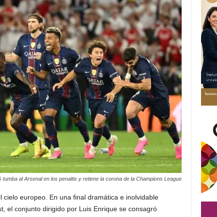
 tumba al Arsenal en los penaltis y retiene la corona de la Champions League
l cielo europeo.
En una final dramática e inolvidable
 el conjunto dirigido por Luis Enrique se consagró