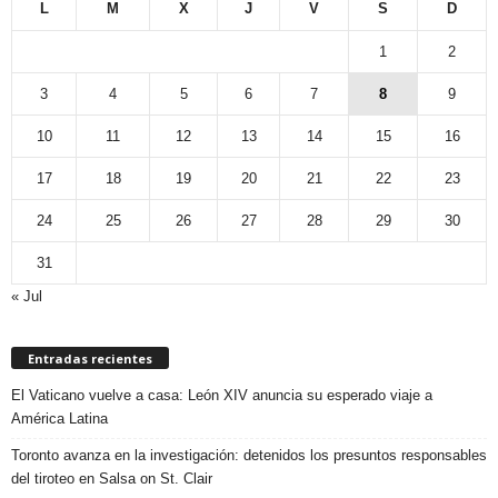
L
M
X
J
V
S
D
1
2
3
4
5
6
7
8
9
10
11
12
13
14
15
16
17
18
19
20
21
22
23
24
25
26
27
28
29
30
31
« Jul
Entradas recientes
El Vaticano vuelve a casa: León XIV anuncia su esperado viaje a
América Latina
Toronto avanza en la investigación: detenidos los presuntos responsables
del tiroteo en Salsa on St. Clair