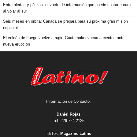
Entre alertas y pólizas: el vacío de información que puede costarte caro
al volar al sur
Seis meses en órbita: Canadá se prepara para su próxima gran misión
espacial
El volcán de Fuego vuelve a rugir: Guatemala evacúa a cientos ante
nueva erupción
Informacion de Contacto:
Daniel Rojas
Tel: 226-724-2125
TikTok:
Magazine Latino