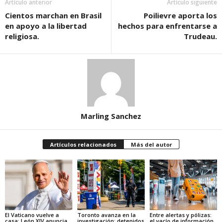
Artículo anterior
Artículo siguiente
Cientos marchan en Brasil
Poilievre aporta los
en apoyo a la libertad
hechos para enfrentarse a
religiosa.
Trudeau.
Marling Sanchez
Artículos relacionados
Más del autor
El Vaticano vuelve a
Toronto avanza en la
Entre alertas y pólizas:
casa: León XIV anuncia
investigación: detenidos
el vacío de información