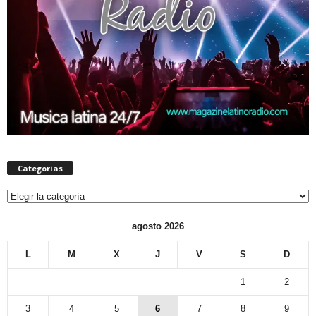
Categorías
Categorías
agosto 2026
L
M
X
J
V
S
D
1
2
3
4
5
6
7
8
9