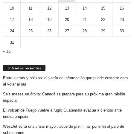
10
11
12
13
14
15
16
17
18
19
20
21
22
23
24
25
26
27
28
29
30
31
« Jul
Entradas recientes
Entre alertas y pólizas: el vacío de información que puede costarte caro
al volar al sur
Seis meses en órbita: Canadá se prepara para su próxima gran misión
espacial
El volcán de Fuego vuelve a rugir: Guatemala evacúa a cientos ante
nueva erupción
WestJet evita una crisis mayor: acuerdo preliminar pone fin al paro de
sobrecargos