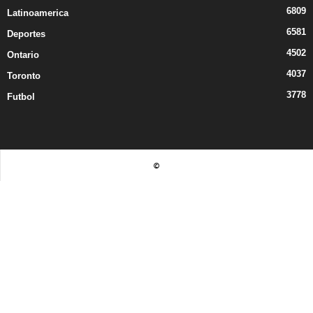
6809
Latinoamerica
6581
Deportes
4502
Ontario
4037
Toronto
3778
Futbol
©