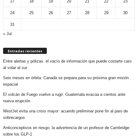
17
18
19
20
21
22
23
24
25
26
27
28
29
30
31
« Jul
Entradas recientes
Entre alertas y pólizas: el vacío de información que puede costarte caro
al volar al sur
Seis meses en órbita: Canadá se prepara para su próxima gran misión
espacial
El volcán de Fuego vuelve a rugir: Guatemala evacúa a cientos ante
nueva erupción
WestJet evita una crisis mayor: acuerdo preliminar pone fin al paro de
sobrecargos
Anticonceptivos en riesgo: la advertencia de un profesor de Cambridge
sobre los GLP-1