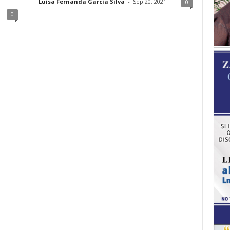
Luisa Fernanda Garcia Silva
-
Sep 20, 2021
0
0