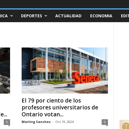
ICA
DEPORTES
ACTUALIDAD
ECONOMIA
EDI
El 79 por ciento de los
profesores universitarios de
...
Ontario votan...
Marling Sanchez
-
Oct 19, 2024
0
0