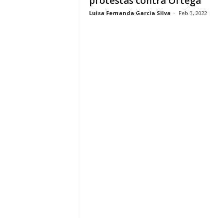
protestas contra Ortega
Luisa Fernanda Garcia Silva
-
Feb 3, 2022
i
n
o
s
e
n
C
a
n
a