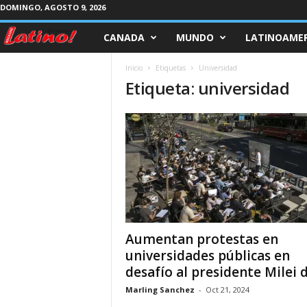
DOMINGO, AGOSTO 9, 2026
CANADA
MUNDO
LATINOAMER
M
a
Inicio
Etiquetas
Universidad
Etiqueta: universidad
g
a
z
i
n
Aumentan protestas en
e
universidades públicas en
desafío al presidente Milei de
L
Marling Sanchez
-
Oct 21, 2024