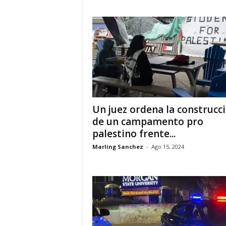
a
t
i
n
o
Un juez ordena la construcc
–
de un campamento pro
palestino frente...
N
Marling Sanchez
-
Ago 15, 2024
o
t
i
c