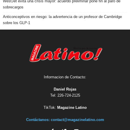
WestJet evita una crisis mayor: acuerdo preliminar pone fin al paro de
sobrecargos
Anticonceptivos en riesgo: la advertencia de un profesor de Cambridge
sobre los GLP-1
Informacion de Contacto:
Daniel Rojas
Tel: 226-724-2125
TikTok:
Magazine Latino
Contáctanos:
contact@magazinelatino.com