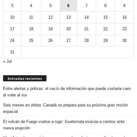
3
4
5
6
7
8
9
10
11
12
13
14
15
16
17
18
19
20
21
22
23
24
25
26
27
28
29
30
31
« Jul
Entradas recientes
Entre alertas y pólizas: el vacío de información que puede costarte caro
al volar al sur
Seis meses en órbita: Canadá se prepara para su próxima gran misión
espacial
El volcán de Fuego vuelve a rugir: Guatemala evacúa a cientos ante
nueva erupción