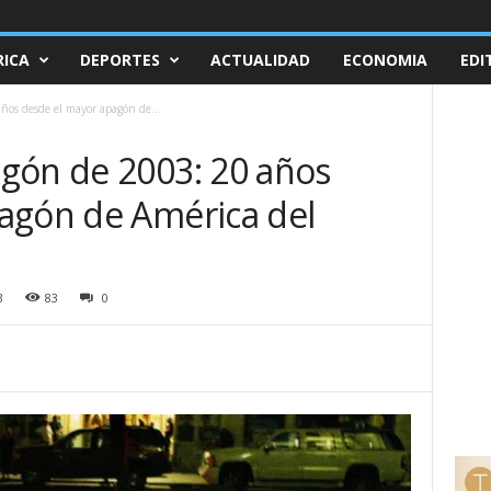
ICA
DEPORTES
ACTUALIDAD
ECONOMIA
EDI
ños desde el mayor apagón de...
gón de 2003: 20 años
agón de América del
3
83
0