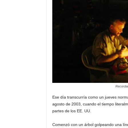
a
t
i
n
o
–
N
Recordan
o
Ese día transcurría como un jueves norma
t
agosto de 2003, cuando el tiempo literal
partes de los EE. UU.
i
Comenzó con un árbol golpeando una líne
c