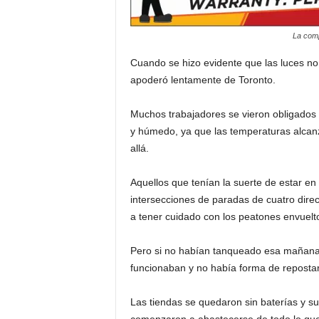
i
La comp
n
Cuando se hizo evidente que las luces no
apoderó lentamente de Toronto.
o
Muchos trabajadores se vieron obligados a
s
y húmedo, ya que las temperaturas alcan
e
allá.
n
Aquellos que tenían la suerte de estar e
intersecciones de paradas de cuatro direc
C
a tener cuidado con los peatones envuelto
a
Pero si no habían tanqueado esa mañana,
funcionaban y no había forma de repostar
n
Las tiendas se quedaron sin baterías y su
a