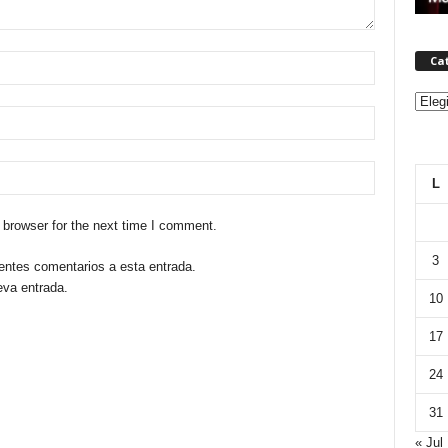
Ca
Categ
L
 browser for the next time I comment.
3
ientes comentarios a esta entrada.
eva entrada.
10
17
24
31
« Jul