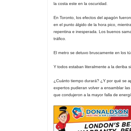
la costa este en la oscuridad.
i
En Toronto, los efectos del apagón fuer
a
en el punto álgido de la hora pico, mientr
repentina e inesperada. Los buenos samari
s
tráfico.
p
El metro se detuvo bruscamente en los tú
a
Y todos estaban literalmente a la deriba s
r
¿Cuánto tiempo durará? ¿Y por qué se a
expertos pudieran volver a ensamblar las
a
que condujeron a la mayor falla de energía
l
a
t