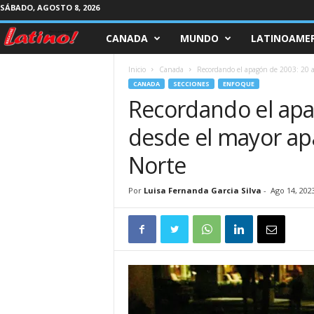
SÁBADO, AGOSTO 8, 2026
CANADA
MUNDO
LATINOAMER
M
a
Inicio
Canada
Recordando el apagón de 2003: 20 a
CANADA
SECCIONES
ENFOQUE
g
Recordando el apa
desde el mayor ap
a
Norte
z
Por
Luisa Fernanda Garcia Silva
-
Ago 14, 202
i
n
e
L