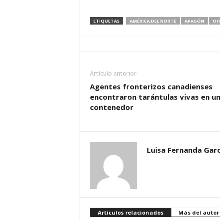
ETIQUETAS
AMÉRICA DEL NORTE
APAGÓN
OH
Artículo anterior
Agentes fronterizos canadienses
encontraron tarántulas vivas en u
contenedor
Luisa Fernanda Garc
Artículos relacionados
Más del autor