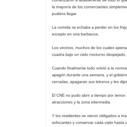
comenzaron a abastecerse de todo lo que
d
la mayoría de los comerciantes simpleme
pudiera llegar.
á
La comida se echaba a perder en los frigo
excepto en una barbacoa.
Los vecinos, muchos de los cuales apenas
cuadra bajo un cielo nocturno despejado, 
Cuando finalmente todo volvió a la normali
apagón durante una semana, y el gobiern
cerradas, apagaran sus letreros y les di
El CNE no pudo abrir a tiempo por temor a
atracciones y la zona intermedia.
Y los residentes se vieron obligados a m
sofocantes y conservar cada vatio hasta q