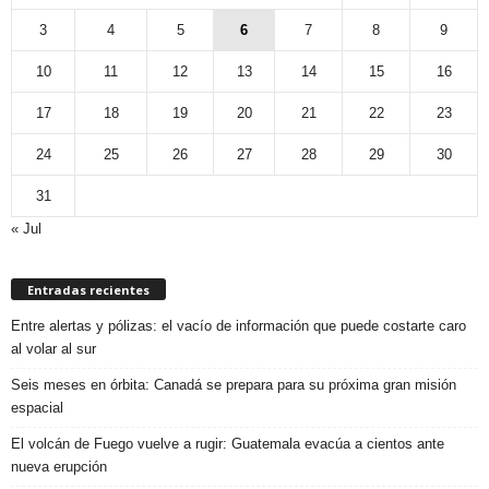
3
4
5
6
7
8
9
10
11
12
13
14
15
16
17
18
19
20
21
22
23
24
25
26
27
28
29
30
31
« Jul
Entradas recientes
Entre alertas y pólizas: el vacío de información que puede costarte caro
al volar al sur
Seis meses en órbita: Canadá se prepara para su próxima gran misión
espacial
El volcán de Fuego vuelve a rugir: Guatemala evacúa a cientos ante
nueva erupción