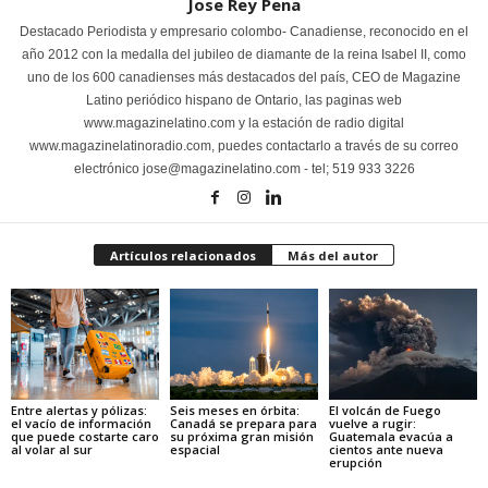
Jose Rey Pena
Destacado Periodista y empresario colombo- Canadiense, reconocido en el
año 2012 con la medalla del jubileo de diamante de la reina Isabel II, como
uno de los 600 canadienses más destacados del país, CEO de Magazine
Latino periódico hispano de Ontario, las paginas web
www.magazinelatino.com y la estación de radio digital
www.magazinelatinoradio.com, puedes contactarlo a través de su correo
electrónico jose@magazinelatino.com - tel; 519 933 3226
Artículos relacionados
Más del autor
Entre alertas y pólizas:
Seis meses en órbita:
El volcán de Fuego
el vacío de información
Canadá se prepara para
vuelve a rugir:
que puede costarte caro
su próxima gran misión
Guatemala evacúa a
al volar al sur
espacial
cientos ante nueva
erupción