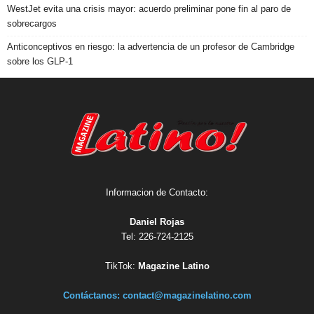
WestJet evita una crisis mayor: acuerdo preliminar pone fin al paro de
sobrecargos
Anticonceptivos en riesgo: la advertencia de un profesor de Cambridge
sobre los GLP-1
Informacion de Contacto:
Daniel Rojas
Tel: 226-724-2125
TikTok:
Magazine Latino
Contáctanos:
contact@magazinelatino.com