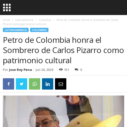
Inicio
Latinoamerica
Colombia
Petro de Colombia honra el Sombrero de Carlos
Pizarro como patrimonio cultural
LATINOAMERICA
COLOMBIA
Petro de Colombia honra el
Sombrero de Carlos Pizarro como
patrimonio cultural
Por
Jose Rey Pena
-
Jun 26, 2024
101
0