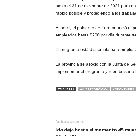
hasta el 31 de diciembre de 2021 para g
i
rápido posible y protegiendo a los trabaj
n
En abril, el gobierno de Ford anunció el
empleados hasta $200 por día durante tre
o
s
El programa está disponible para emplead
e
La provincia se asoció con la Junta de S
implementar el programa y reembolsar a 
n
C
ETIQUETAS
AYUDA ECONÓMICA
CORONAVIRUS
a
n
Artículo anterior
Ida deja hasta el momento 45 mue
a