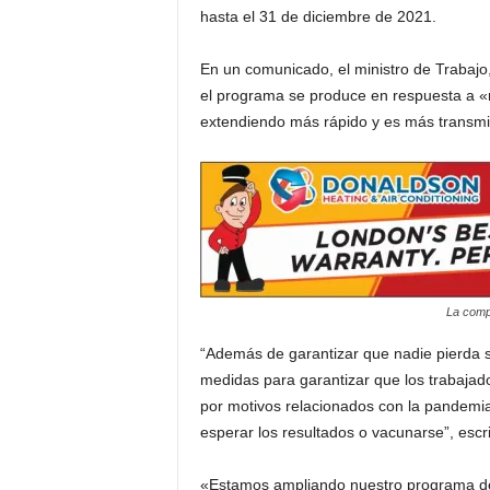
hasta el 31 de diciembre de 2021.
i
En un comunicado, el ministro de Trabaj
a
el programa se produce en respuesta a «
extendiendo más rápido y es más transmi
s
p
a
r
La compa
a
“Además de garantizar que nadie pierda s
l
medidas para garantizar que los trabajad
por motivos relacionados con la pandemia,
a
esperar los resultados o vacunarse”, esc
t
«Estamos ampliando nuestro programa de