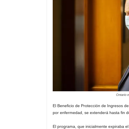
a
t
i
n
o
–
N
o
Ontario e
t
El Beneficio de Protección de Ingresos de
por enfermedad, se extenderá hasta fin d
i
El programa, que inicialmente expiraba 
c