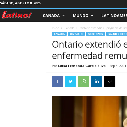
SÁBADO, AGOSTO 8, 2026
CANADA
MUNDO
LATINOAMER
M
a
Inicio
Canada
Ontario extendió el programa de lic
CANADA
ONTARIO
SECCIONES
SALUD Y BIEN
g
Ontario extendió e
enfermedad remun
a
z
Por
Luisa Fernanda Garcia Silva
-
Sep 3, 2021
i
n
e
L