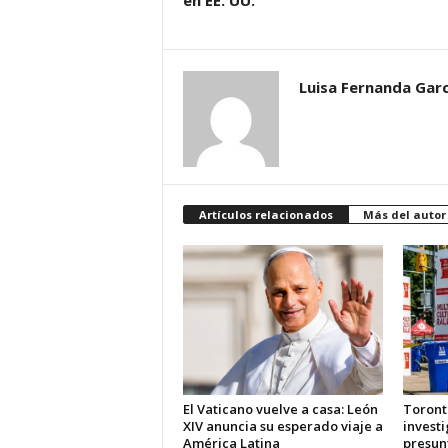
en EE. UU.
d
á
Luisa Fernanda Garc
Artículos relacionados
Más del autor
El Vaticano vuelve a casa: León
Toront
XIV anuncia su esperado viaje a
investi
América Latina
presun