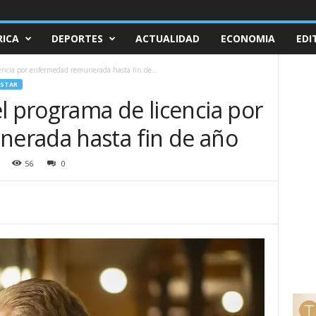
ICA
DEPORTES
ACTUALIDAD
ECONOMIA
EDI
encia por enfermedad remunerada hasta fin de...
ESTAR
l programa de licencia por
erada hasta fin de año
56
0