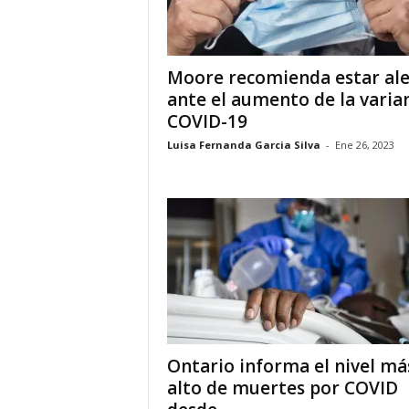
i
Moore recomienda estar ale
a
ante el aumento de la varia
s
COVID-19
Luisa Fernanda Garcia Silva
-
Ene 26, 2023
p
a
r
a
l
a
Ontario informa el nivel má
alto de muertes por COVID
t