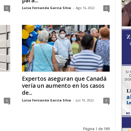
para...
Luisa Fernanda Garcia Silva
-
Ago 16, 2022
0
0
Expertos aseguran que Canadá
vería un aumento en los casos
de...
Luisa Fernanda Garcia Silva
-
Jun 19, 2022
0
0
Página 1 de 189