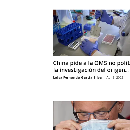
a
t
i
n
o
China pide a la OMS no polit
–
la investigación del origen...
N
Luisa Fernanda Garcia Silva
-
Abr 8, 2023
o
t
i
c