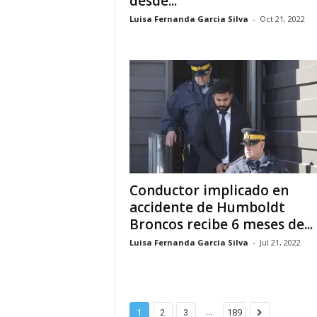
desde...
Luisa Fernanda Garcia Silva
-
Oct 21, 2022
i
n
o
s
e
n
Conductor implicado en
accidente de Humboldt
C
Broncos recibe 6 meses de...
a
Luisa Fernanda Garcia Silva
-
Jul 21, 2022
n
a
...
1
2
3
189