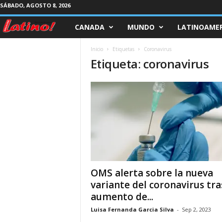
SÁBADO, AGOSTO 8, 2026
CANADA
MUNDO
LATINOAMER
M
a
Inicio
Etiquetas
Coronavirus
Etiqueta: coronavirus
g
a
z
i
n
OMS alerta sobre la nueva
e
variante del coronavirus tra
aumento de...
L
Luisa Fernanda Garcia Silva
-
Sep 2, 2023