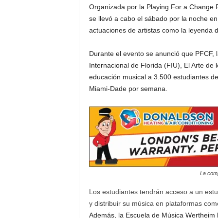
Organizada por la Playing For a Change F
i
se llevó a cabo el sábado por la noche 
actuaciones de artistas como la leyenda d
a
Durante el evento se anunció que PFCF, 
s
Internacional de Florida (FIU), El Arte d
educación musical a 3.500 estudiantes d
p
Miami-Dade por semana.
a
r
a
l
La comp
a
Los estudiantes tendrán acceso a un estu
y distribuir su música en plataformas com
t
Además, la Escuela de Música Wertheim le