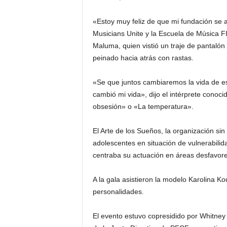
i
«Estoy muy feliz de que mi fundación se
Musicians Unite y la Escuela de Música F
n
Maluma, quien vistió un traje de pantalón 
peinado hacia atrás con rastas.
o
s
«Se que juntos cambiaremos la vida de es
cambió mi vida», dijo el intérprete con
e
obsesión» o «La temperatura».
n
El Arte de los Sueños, la organización si
adolescentes en situación de vulnerabili
C
centraba su actuación en áreas desfavor
a
A la gala asistieron la modelo Karolina Ko
personalidades.
n
a
El evento estuvo copresidido por Whitney 