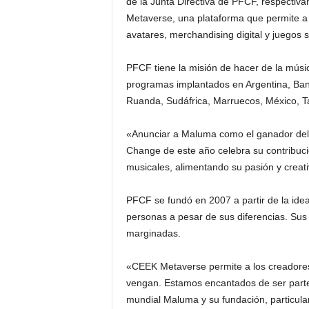
de la Junta Directiva de PFCF, respectiv
d
Metaverse, una plataforma que permite a l
avatares, merchandising digital y juegos s
á
PFCF tiene la misión de hacer de la músi
programas implantados en Argentina, Ban
Ruanda, Sudáfrica, Marruecos, México, T
«Anunciar a Maluma como el ganador del
Change de este año celebra su contribución
musicales, alimentando su pasión y creat
PFCF se fundó en 2007 a partir de la idea
personas a pesar de sus diferencias. Su
marginadas.
«CEEK Metaverse permite a los creadores
vengan. Estamos encantados de ser parte
mundial Maluma y su fundación, particula