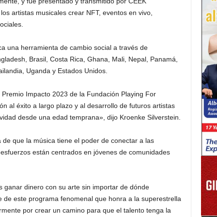
amente, y fue presentado y transmitido por CEEK
os artistas musicales crear NFT, eventos en vivo,
ociales.
ca una herramienta de cambio social a través de
gladesh, Brasil, Costa Rica, Ghana, Mali, Nepal, Panamá,
ailandia, Uganda y Estados Unidos.
 Premio Impacto 2023 de la Fundación Playing For
 al éxito a largo plazo y al desarrollo de futuros artistas
ividad desde una edad temprana», dijo Kroenke Silverstein.
 de que la música tiene el poder de conectar a las
s esfuerzos están centrados en jóvenes de comunidades
 ganar dinero con su arte sin importar de dónde
 de este programa fenomenal que honra a la superestrella
rmente por crear un camino para que el talento tenga la