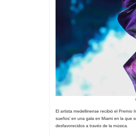
a
t
i
n
o
–
N
o
t
El artista medellinense recibió el Premio 
sueños’ en una gala en Miami en la que s
i
desfavorecidos a través de la música.
c