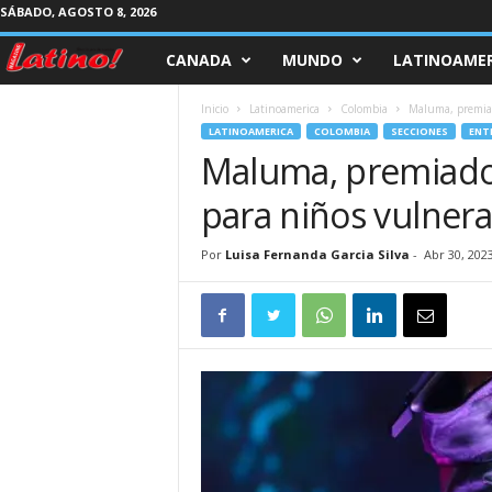
SÁBADO, AGOSTO 8, 2026
CANADA
MUNDO
LATINOAMER
M
a
Inicio
Latinoamerica
Colombia
Maluma, premiad
LATINOAMERICA
COLOMBIA
SECCIONES
ENT
g
Maluma, premiado
para niños vulner
a
z
Por
Luisa Fernanda Garcia Silva
-
Abr 30, 202
i
n
e
L