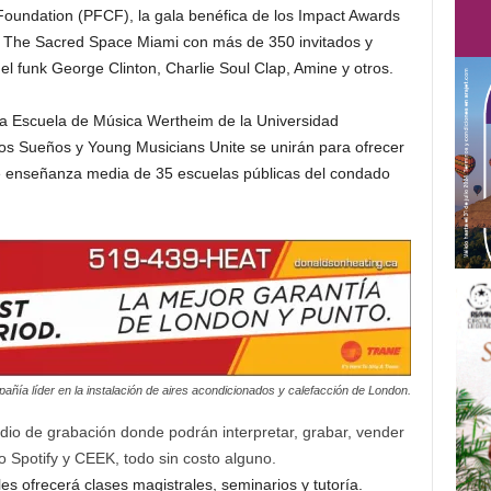
oundation (PFCF), la gala benéfica de los Impact Awards
en The Sacred Space Miami con más de 350 invitados y
el funk George Clinton, Charlie Soul Clap, Amine y otros.
la Escuela de Música Wertheim de la Universidad
e los Sueños y Young Musicians Unite se unirán para ofrecer
e enseñanza media de 35 escuelas públicas del condado
añía líder en la instalación de aires acondicionados y calefacción de London.
dio de grabación donde podrán interpretar, grabar, vender
o Spotify y CEEK, todo sin costo alguno.
s ofrecerá clases magistrales, seminarios y tutoría.