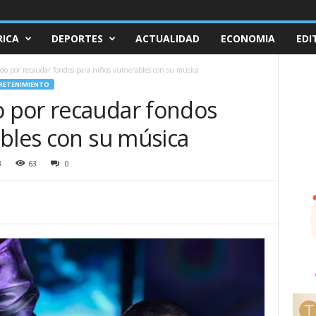
ICA
DEPORTES
ACTUALIDAD
ECONOMIA
EDI
o por recaudar fondos para niños vulnerables con su música
RETENIMIENTO
 por recaudar fondos
ables con su música
3
63
0