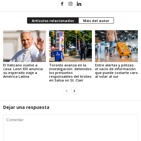
Artículos relacionados
Más del autor
El Vaticano vuelve a
Toronto avanza en la
Entre alertas y pólizas:
casa: León XIV anuncia
investigación: detenidos
el vacío de información
su esperado viaje a
los presuntos
que puede costarte caro
América Latina
responsables del tiroteo
al volar al sur
en Salsa on St. Clair
Dejar una respuesta