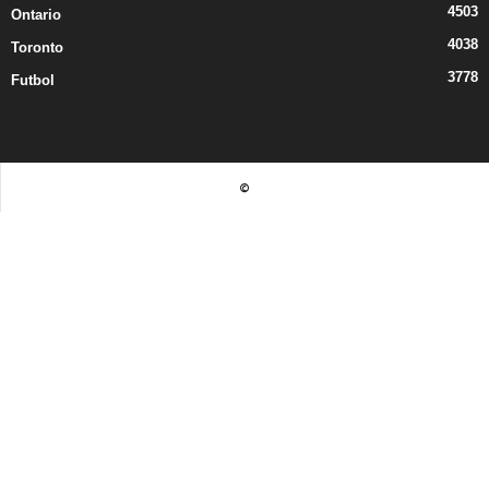
4503
Ontario
4038
Toronto
3778
Futbol
©