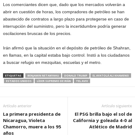
Los comerciantes dicen que, dado que los mercados volverán a
abrir en cuestión de horas, los compradores de petróleo se han
abastecido de contratos a largo plazo para protegerse en caso de
interrupción del suministro, pero la incertidumbre podría generar
oscilaciones bruscas de los precios.
Irán afirmó que la situación en el depósito de petróleo de Shahran,
en llamas, en la capital estaba bajo control. Instó a los ciudadanos
a buscar refugio en mezquitas, escuelas y el metro.
ETIQUETAS
BENJAMIN NETANYAHU
DONALD TRUMP
EL AYATOLÁ ALI KHAMENEI
ESTADOS UNIDOS
LÍDER SUPREMO DE IRÁN
TEL AVIV
Artículo anterior
Artículo siguiente
La primera presidenta de
El PSG brilla bajo el sol de
Nicaragua, Violeta
California y goleada 4-0 al
Chamorro, muere a los 95
Atlético de Madrid
años