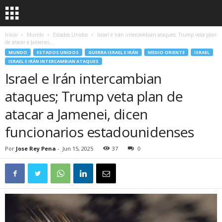
Inicio
Mundo
Estados Unidos
Israel e Irán intercambian ataques; Trump veta plan
de atacar a Jamenei,...
MUNDO
ESTADOS UNIDOS
GUERRA ISRAEL E IRÁN
MEDIO ORIENTE
ISRAEL
ISRAEL E IRÁN INTERCAMBIAN ATAQUES
Israel e Irán intercambian
ataques; Trump veta plan de
atacar a Jamenei, dicen
funcionarios estadounidenses
Por
Jose Rey Pena
-
Jun 15, 2025
37
0