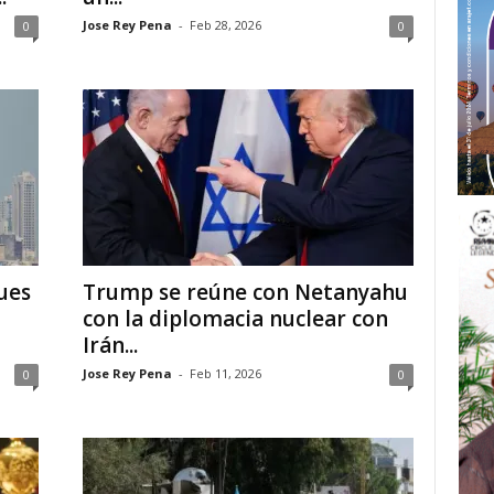
Jose Rey Pena
-
Feb 28, 2026
0
0
ues
Trump se reúne con Netanyahu
con la diplomacia nuclear con
Irán...
Jose Rey Pena
-
Feb 11, 2026
0
0