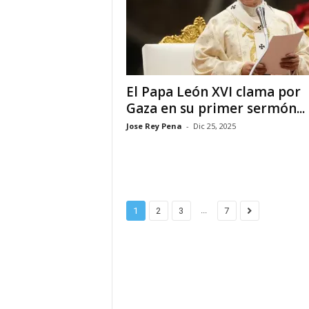
d
á
El Papa León XVI clama por
Gaza en su primer sermón...
Jose Rey Pena
-
Dic 25, 2025
...
1
2
3
7