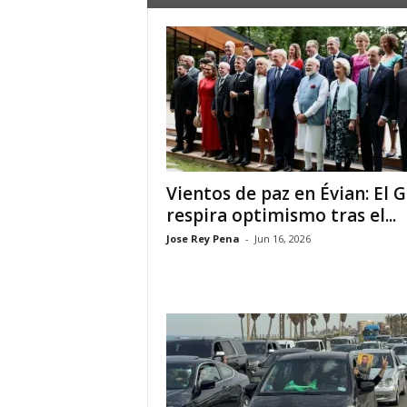
a
t
i
n
o
Vientos de paz en Évian: El 
–
respira optimismo tras el...
Jose Rey Pena
-
Jun 16, 2026
N
o
t
i
c