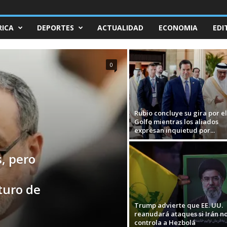
ICA
DEPORTES
ACTUALIDAD
ECONOMIA
EDI
0
Rubio concluye su gira por el
Golfo mientras los aliados
expresan inquietud por...
, pero
turo de
Trump advierte que EE. UU.
reanudará ataques si Irán n
controla a Hezbolá