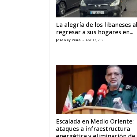
i
La alegría de los libaneses a
a
regresar a sus hogares en...
s
Jose Rey Pena
-
Abr 17, 2026
p
a
r
a
l
a
Escalada en Medio Oriente:
ataques a infraestructura
t
energética y eliminación de..