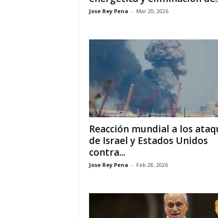
Jose Rey Pena
-
Mar 20, 2026
i
n
o
s
e
n
Reacción mundial a los ataq
de Israel y Estados Unidos
C
contra...
a
Jose Rey Pena
-
Feb 28, 2026
n
a