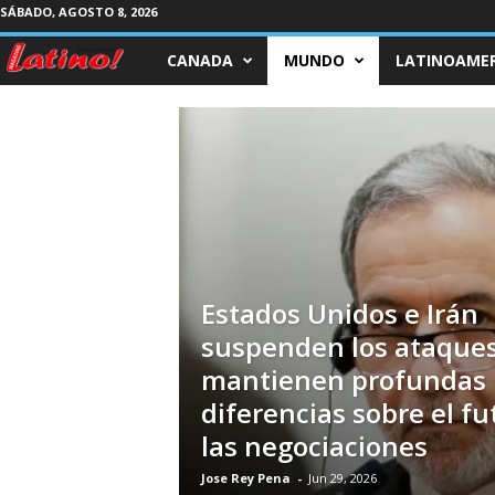
SÁBADO, AGOSTO 8, 2026
CANADA
MUNDO
LATINOAMER
M
a
g
a
z
i
Estados Unidos e Irán
suspenden los ataques
n
mantienen profundas
e
diferencias sobre el fu
las negociaciones
L
Jose Rey Pena
-
Jun 29, 2026