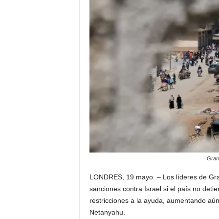
a
t
i
n
o
–
N
o
Gran
t
LONDRES, 19 mayo – Los líderes de Gra
sanciones contra Israel si el país no deti
i
restricciones a la ayuda, aumentando aún
Netanyahu.
c