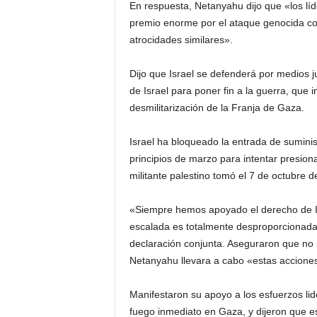
En respuesta, Netanyahu dijo que «los lí
i
premio enorme por el ataque genocida con
atrocidades similares».
n
Dijo que Israel se defenderá por medios jus
o
de Israel para poner fin a la guerra, que i
desmilitarización de la Franja de Gaza.
s
Israel ha bloqueado la entrada de sumini
e
principios de marzo para intentar presion
militante palestino tomó el 7 de octubre 
n
C
«Siempre hemos apoyado el derecho de Isr
escalada es totalmente desproporcionada»,
a
declaración conjunta. Aseguraron que no
Netanyahu llevara a cabo «estas acciones
n
Manifestaron su apoyo a los esfuerzos lid
a
fuego inmediato en Gaza, y dijeron que 