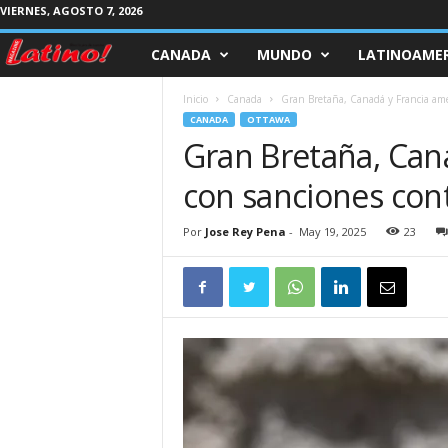
VIERNES, AGOSTO 7, 2026
CANADA
MUNDO
LATINOAMER
M
a
Inicio
Canada
Gran Bretaña, Canadá y Francia ame
CANADA
OTTAWA
g
Gran Bretaña, Can
con sanciones cont
a
z
Por
Jose Rey Pena
-
May 19, 2025
23
i
n
e
L