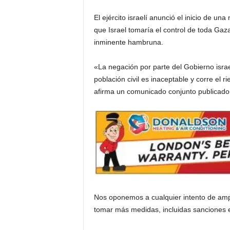
El ejército israelí anunció el inicio de un
i
que Israel tomaría el control de toda Gaz
a
inminente hambruna.
s
«La negación por parte del Gobierno israe
población civil es inaceptable y corre el 
p
afirma un comunicado conjunto publicado 
a
r
a
l
Nos oponemos a cualquier intento de am
a
tomar más medidas, incluidas sanciones e
t