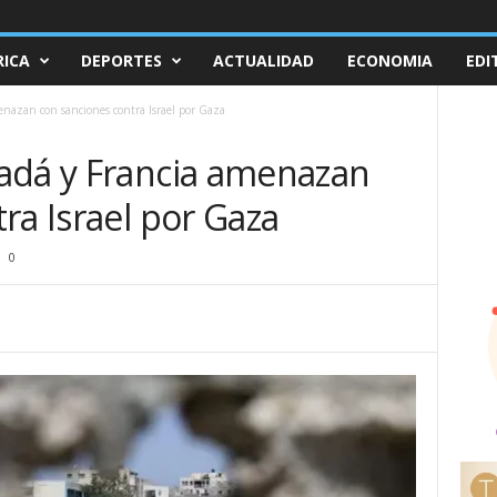
ICA
DEPORTES
ACTUALIDAD
ECONOMIA
EDI
nazan con sanciones contra Israel por Gaza
adá y Francia amenazan
ra Israel por Gaza
0