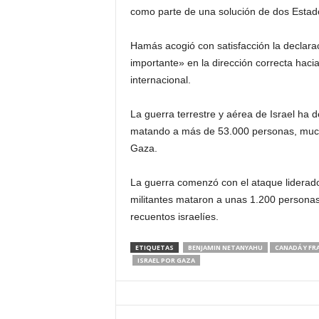
como parte de una solución de dos Estados
d
Hamás acogió con satisfacción la declara
á
importante» en la dirección correcta hacia
internacional.
La guerra terrestre y aérea de Israel ha
matando a más de 53.000 personas, muchas
Gaza.
La guerra comenzó con el ataque liderado
militantes mataron a unas 1.200 personas
recuentos israelíes.
ETIQUETAS
BENJAMIN NETANYAHU
CANADÁ Y FR
ISRAEL POR GAZA