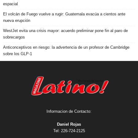
espacial
El volcán de Fuego vuelve a rugir: Guatemala evacúa a cientos ante
nueva erupción
WestJet evita una crisis mayor: acuerdo preliminar pone fin al paro de
sobrecargos
Anticonceptivos en riesgo: la advertencia de un profesor de Cambridge
sobre los GLP-1
Informacion de Contacto:
Daniel Rojas
Tel: 226-724-2125