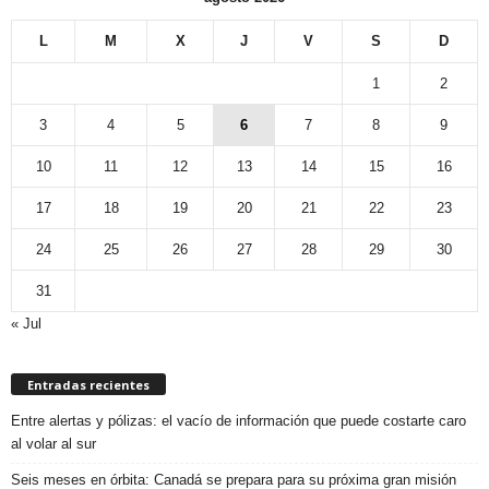
L
M
X
J
V
S
D
1
2
3
4
5
6
7
8
9
10
11
12
13
14
15
16
17
18
19
20
21
22
23
24
25
26
27
28
29
30
31
« Jul
Entradas recientes
Entre alertas y pólizas: el vacío de información que puede costarte caro
al volar al sur
Seis meses en órbita: Canadá se prepara para su próxima gran misión