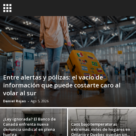
Entre alertas y pólizas: el vacío de
información que puede costarte caro al
volar al sur
Daniel Rojas
-
Ago 5, 2026
¿Ley ignorada? El Banco de
Canadá enfrenta nueva
Caos bajo temperaturas
denuncia sindical en plena
extremas: miles de hogares en
huelga
Ontario y Quebec quedan sin...