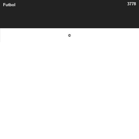
3778
Futbol
©