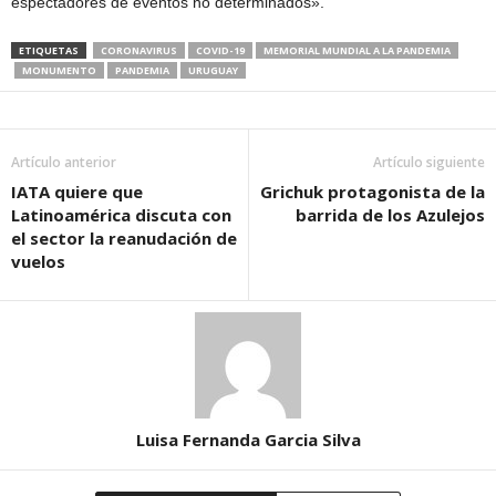
espectadores de eventos no determinados».
ETIQUETAS
CORONAVIRUS
COVID-19
MEMORIAL MUNDIAL A LA PANDEMIA
MONUMENTO
PANDEMIA
URUGUAY
Artículo anterior
Artículo siguiente
IATA quiere que
Grichuk protagonista de la
Latinoamérica discuta con
barrida de los Azulejos
el sector la reanudación de
vuelos
Luisa Fernanda Garcia Silva