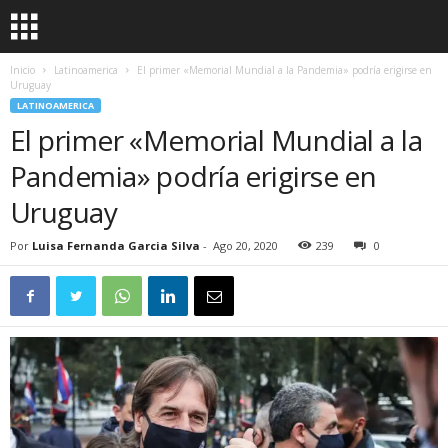
Inicio
Latinoamerica
El primer «Memorial Mundial a la Pandemia» podría erigirse en
Uruguay
LATINOAMERICA
El primer «Memorial Mundial a la
Pandemia» podría erigirse en
Uruguay
Por
Luisa Fernanda Garcia Silva
-
Ago 20, 2020
239
0