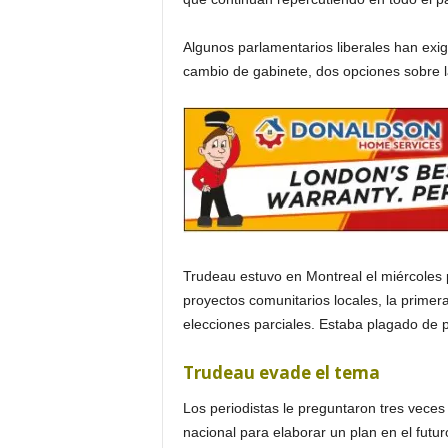
i
Algunos parlamentarios liberales han exig
cambio de gabinete, dos opciones sobre l
a
s
p
a
r
Trudeau estuvo en Montreal el miércoles p
proyectos comunitarios locales, la prime
a
elecciones parciales. Estaba plagado de 
l
Trudeau evade el tema
a
Los periodistas le preguntaron tres veces
nacional para elaborar un plan en el futu
t