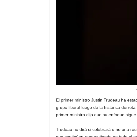
a
t
i
n
o
–
N
o
El primer ministro Justin Trudeau ha est
grupo liberal luego de la histórica derrot
t
primer ministro dijo que su enfoque sigue
i
Trudeau no dirá si celebrará o no una reu
c
que continúan repercutiendo en todo el pa