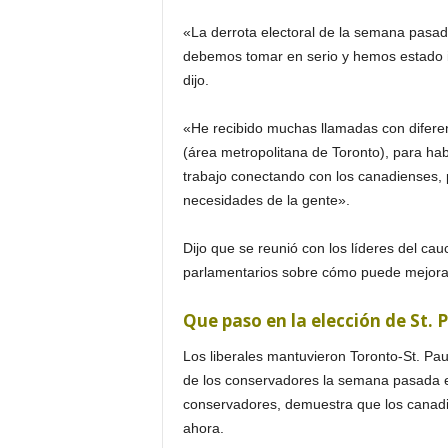
i
«La derrota electoral de la semana pasada
debemos tomar en serio y hemos estado 
n
dijo.
o
«He recibido muchas llamadas con diferen
(área metropolitana de Toronto), para h
s
trabajo conectando con los canadienses,
necesidades de la gente».
e
Dijo que se reunió con los líderes del ca
n
parlamentarios sobre cómo puede mejorar 
C
Que paso en la elección de St. 
a
Los liberales mantuvieron Toronto-St. P
de los conservadores la semana pasada e
n
conservadores, demuestra que los canadi
a
ahora.