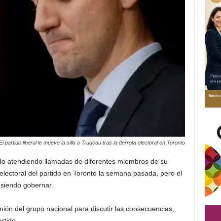
El partido liberal le mueve la silla a Trudeau tras la derrota electoral en Toronto
ado atendiendo llamadas de diferentes miembros de su
a electoral del partido en Toronto la semana pasada, pero el
 siendo gobernar.
nión del grupo nacional para discutir las consecuencias,
rtido.