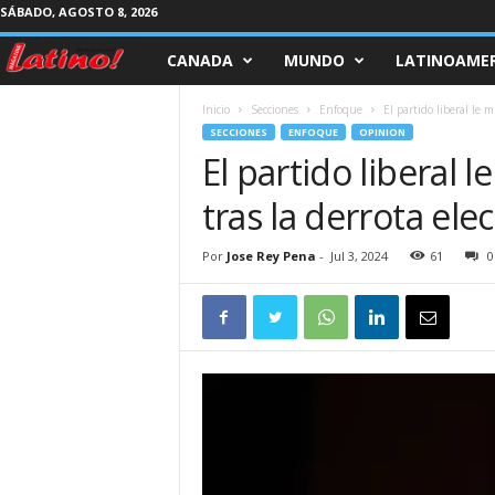
SÁBADO, AGOSTO 8, 2026
CANADA
MUNDO
LATINOAMER
M
a
Inicio
Secciones
Enfoque
El partido liberal le m
SECCIONES
ENFOQUE
OPINION
g
El partido liberal 
tras la derrota ele
a
z
Por
Jose Rey Pena
-
Jul 3, 2024
61
0
i
n
e
L