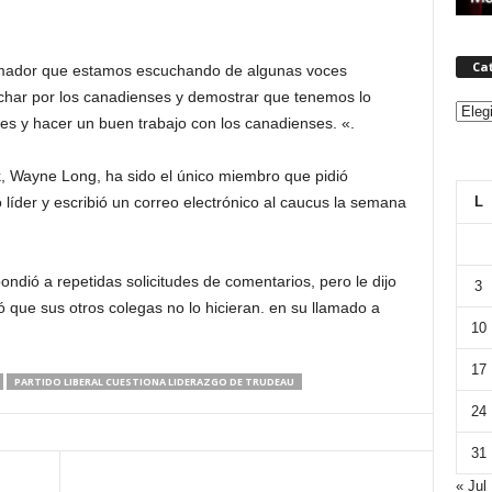
Ca
rumador que estamos escuchando de algunas voces
char por los canadienses y demostrar que tenemos lo
Categ
es y hacer un buen trabajo con los canadienses. «.
k, Wayne Long, ha sido el único miembro que pidió
L
líder y escribió un correo electrónico al caucus la semana
ondió a repetidas solicitudes de comentarios, pero le dijo
3
 que sus otros colegas no lo hicieran. en su llamado a
10
17
PARTIDO LIBERAL CUESTIONA LIDERAZGO DE TRUDEAU
24
31
« Jul