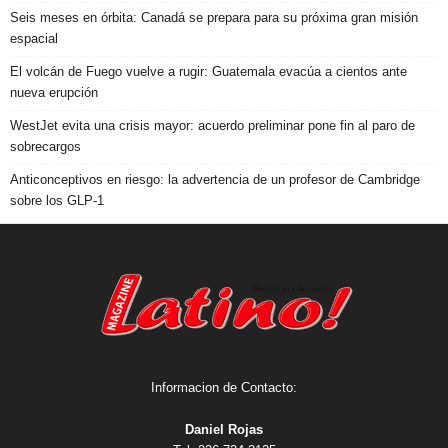
Seis meses en órbita: Canadá se prepara para su próxima gran misión
espacial
El volcán de Fuego vuelve a rugir: Guatemala evacúa a cientos ante
nueva erupción
WestJet evita una crisis mayor: acuerdo preliminar pone fin al paro de
sobrecargos
Anticonceptivos en riesgo: la advertencia de un profesor de Cambridge
sobre los GLP-1
Informacion de Contacto:
Daniel Rojas