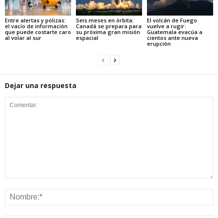
Entre alertas y pólizas:
Seis meses en órbita:
El volcán de Fuego
el vacío de información
Canadá se prepara para
vuelve a rugir:
que puede costarte caro
su próxima gran misión
Guatemala evacúa a
al volar al sur
espacial
cientos ante nueva
erupción
Dejar una respuesta