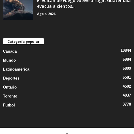
El volcán de Fuego vuelve a rugir: Guatemala
evacúa a cientos...
Ago 4, 2026
Categoría popular
10844
Canada
6984
Mundo
6809
Latinoamerica
6581
Deportes
4502
Ontario
4037
Toronto
3778
Futbol