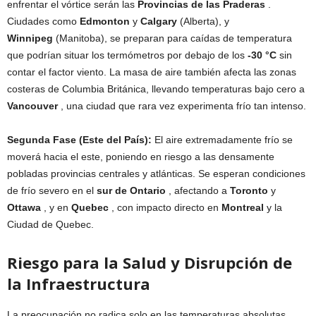
enfrentar el vórtice serán las
Provincias de las Praderas
.
Ciudades como
Edmonton
y
Calgary
(Alberta), y
Winnipeg
(Manitoba), se preparan para caídas de temperatura
que podrían situar los termómetros por debajo de los
-30 °C
sin
contar el factor viento. La masa de aire también afecta las zonas
costeras de Columbia Británica, llevando temperaturas bajo cero a
Vancouver
, una ciudad que rara vez experimenta frío tan intenso.
Segunda Fase (Este del País):
El aire extremadamente frío se
moverá hacia el este, poniendo en riesgo a las densamente
pobladas provincias centrales y atlánticas. Se esperan condiciones
de frío severo en el
sur de Ontario
, afectando a
Toronto
y
Ottawa
, y en
Quebec
, con impacto directo en
Montreal
y la
Ciudad de Quebec.
Riesgo para la Salud y Disrupción de
la Infraestructura
La preocupación no radica solo en las temperaturas absolutas,