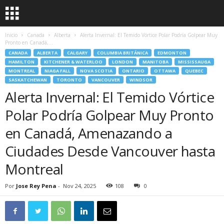
Inicio
Canada
Alberta
Alerta Invernal: El Temido Vórtice Polar Podría Golpear Muy
Pronto en Canadá,...
CANADA
ALBERTA
CALGARY
COLUMBIA BRITÁNICA
EDMONTON
HAMILTON
KITCHENER & WATERLOO
LONDON
MANITOBA
MISSISSAUGA
MONTREAL
NIAGA FALL
NOVA SCOTIA
ONTARIO
OTTAWA
QUEBEC
SASKATCHEWAN
TORONTO
VANCOUVER
WINDSOR
Alerta Invernal: El Temido Vórtice
Polar Podría Golpear Muy Pronto
en Canadá, Amenazando a
Ciudades Desde Vancouver hasta
Montreal
Por
Jose Rey Pena
-
Nov 24, 2025
108
0