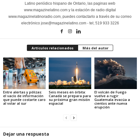
Latino periódico hispano de Ontario, las paginas web
www.magazinelatino.com y la estación de radio digital
www.magazinelatinoradio.com, puedes contactarlo a través de su correo
electrónico jose@magazinelatino.com - tel; 519 933 3226
Artículos relacionados
Más del autor
Entre alertas y pólizas:
Seis meses en órbita:
El volcán de Fuego
el vacío de información
Canadá se prepara para
vuelve a rugir:
que puede costarte caro
su próxima gran misión
Guatemala evacúa a
al volar al sur
espacial
cientos ante nueva
erupción
Dejar una respuesta