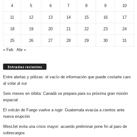
4
5
6
7
8
9
10
11
12
13
14
15
16
17
18
19
20
21
22
23
24
25
26
27
28
29
30
31
« Feb
Abr »
Entradas recientes
Entre alertas y pólizas: el vacío de información que puede costarte caro
al volar al sur
Seis meses en órbita: Canadá se prepara para su próxima gran misión
espacial
El volcán de Fuego vuelve a rugir: Guatemala evacúa a cientos ante
nueva erupción
WestJet evita una crisis mayor: acuerdo preliminar pone fin al paro de
sobrecargos