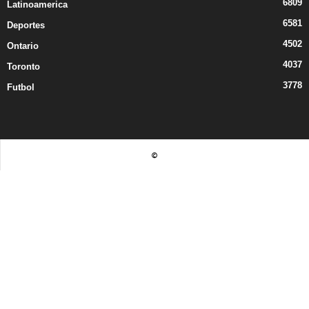
6809
Latinoamerica
6581
Deportes
4502
Ontario
4037
Toronto
3778
Futbol
©