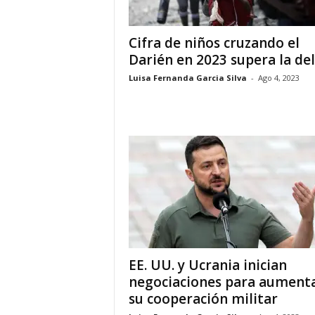
i
Cifra de niños cruzando el
Darién en 2023 supera la del.
a
Luisa Fernanda Garcia Silva
-
Ago 4, 2023
s
p
a
r
a
l
EE. UU. y Ucrania inician
a
negociaciones para aument
su cooperación militar
t