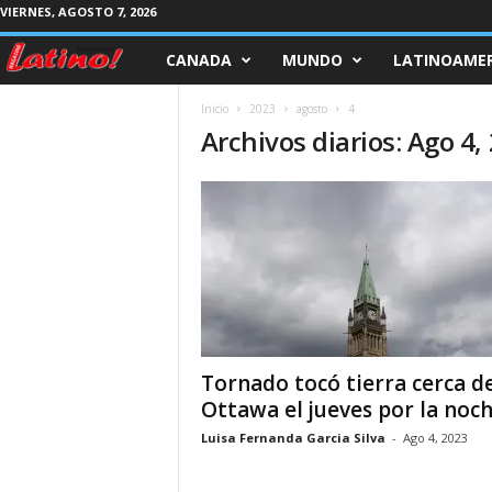
VIERNES, AGOSTO 7, 2026
CANADA
MUNDO
LATINOAMER
M
a
Inicio
2023
agosto
4
Archivos diarios: Ago 4,
g
a
z
i
n
Tornado tocó tierra cerca d
e
Ottawa el jueves por la noche
Luisa Fernanda Garcia Silva
-
Ago 4, 2023
L