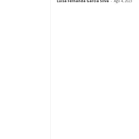
Luisa Fernanda Garcia Silva
-
Ago 4, 2023
i
n
o
s
e
n
C
a
n
a