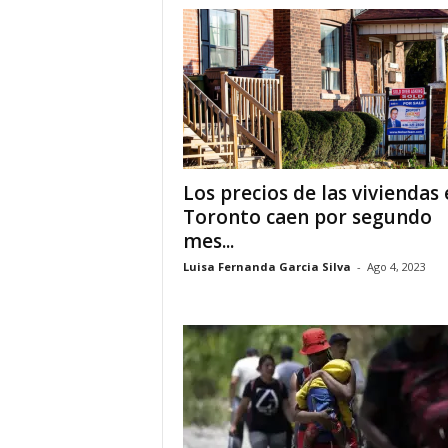
a
t
i
n
o
Los precios de las viviendas
Toronto caen por segundo
–
mes...
N
Luisa Fernanda Garcia Silva
-
Ago 4, 2023
o
t
i
c