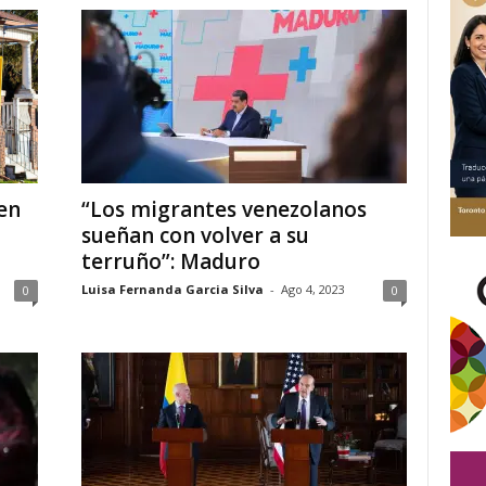
 en
“Los migrantes venezolanos
sueñan con volver a su
terruño”: Maduro
Luisa Fernanda Garcia Silva
-
Ago 4, 2023
0
0