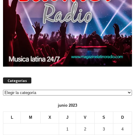
Categorías
Categorías
junio 2023
L
M
X
J
V
S
D
1
2
3
4