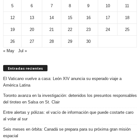
5
6
7
8
9
10
11
12
13
14
15
16
17
18
19
20
21
22
23
24
25
26
27
28
29
30
« May
Jul »
Entradas recientes
El Vaticano vuelve a casa: León XIV anuncia su esperado viaje a
América Latina
Toronto avanza en la investigación: detenidos los presuntos responsables
del tiroteo en Salsa on St. Clair
Entre alertas y pólizas: el vacío de información que puede costarte caro
al volar al sur
Seis meses en órbita: Canadá se prepara para su próxima gran misión
espacial