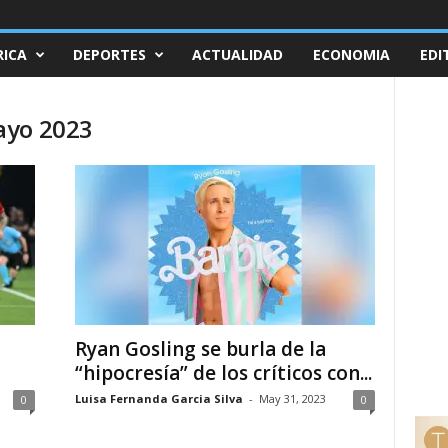
ICA
DEPORTES
ACTUALIDAD
ECONOMIA
EDI
ayo 2023
Ryan Gosling se burla de la
“hipocresía” de los críticos con...
Luisa Fernanda Garcia Silva
-
May 31, 2023
0
0