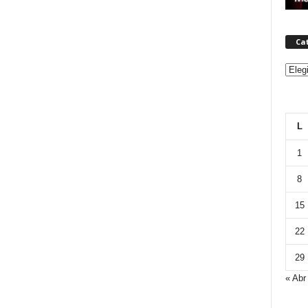
Ca
Categ
L
1
8
15
22
29
« Abr