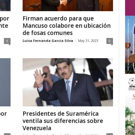
 por
Firman acuerdo para que
nte
Mancuso colabore en ubicación
de fosas comunes
Luisa Fernanda Garcia Silva
-
May 31, 2023
0
0
por
Presidentes de Suramérica
ventila sus diferencias sobre
Venezuela