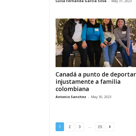
Luisa Fernanda Garcia Silva
-
May 31, 2023
i
n
o
s
e
Canadá a punto de deportar
n
injustamente a familia
colombiana
C
Antonio Sanchez
-
May 30, 2023
a
n
...
1
2
3
25
a