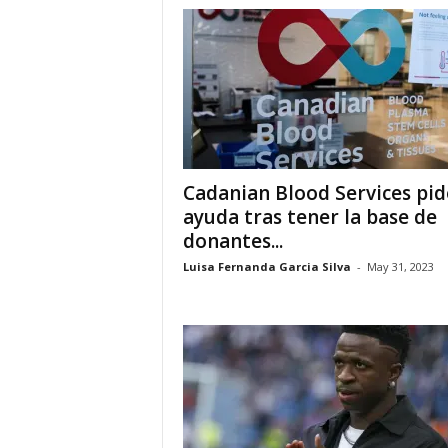
a
t
i
n
o
Cadanian Blood Services pi
ayuda tras tener la base de
–
donantes...
N
Luisa Fernanda Garcia Silva
-
May 31, 2023
o
t
i
c