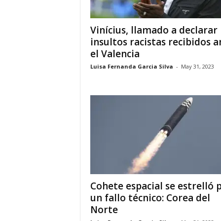
i
Vinícius, llamado a declarar
insultos racistas recibidos a
a
el Valencia
s
Luisa Fernanda Garcia Silva
-
May 31, 2023
p
a
r
a
l
Cohete espacial se estrelló 
a
un fallo técnico: Corea del
Norte
t