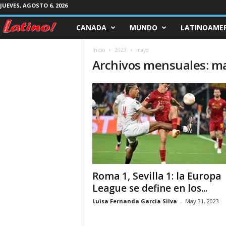
JUEVES, AGOSTO 6, 2026
CANADA
MUNDO
LATINOAMER
M
a
Inicio
2023
mayo
Archivos mensuales: m
g
a
z
i
n
Roma 1, Sevilla 1: la Europa
e
League se define en los...
Luisa Fernanda Garcia Silva
-
May 31, 2023
L