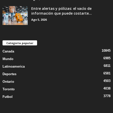
Entre alertas y pólizas: el vacío de
información que puede costarte...
Ago 5, 2026
Categoría popular
10845
Canada
6985
Mundo
6811
Latinoamerica
6581
Deportes
4503
Ontario
4038
Toronto
3778
Futbol