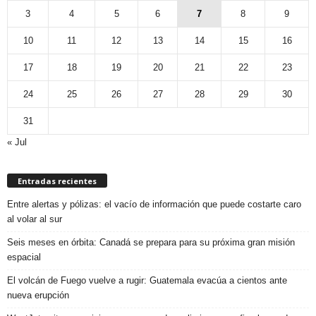
3
4
5
6
7
8
9
10
11
12
13
14
15
16
17
18
19
20
21
22
23
24
25
26
27
28
29
30
31
« Jul
Entradas recientes
Entre alertas y pólizas: el vacío de información que puede costarte caro
al volar al sur
Seis meses en órbita: Canadá se prepara para su próxima gran misión
espacial
El volcán de Fuego vuelve a rugir: Guatemala evacúa a cientos ante
nueva erupción