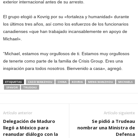
exterior internacional antes de su arresto.
El grupo elogió a Kovrig por su «fortaleza y humanidad» durante
los últimos tres años, así como los esfuerzos de los funcionarios
canadienses «que han trabajado incansablemente en apoyo de
Michael».
“Michael, estamos muy orgullosos de ti. Estamos muy orgullosos
de tenerte como parte de la familia de Crisis Group. Eres una
inspiración para todos nosotros. Bienvenido a casa», agregó.
ETIQUETAS
CASO WANZHOU
CHINA
KOVRIG
MENG WANZHOU
MICHAELS
SPAVOR
TRUDEAU
Artículo anterior
Artículo siguiente
Delegación de Maduro
Se pidió a Trudeau
llegó a México para
nombrar una Ministra de
reanudar diálogo con la
Defensa