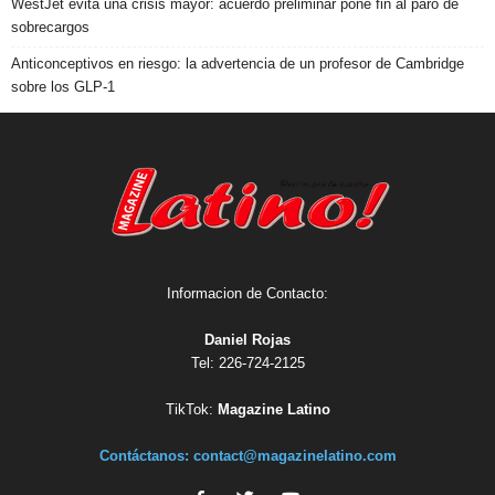
WestJet evita una crisis mayor: acuerdo preliminar pone fin al paro de
sobrecargos
Anticonceptivos en riesgo: la advertencia de un profesor de Cambridge
sobre los GLP-1
Informacion de Contacto:
Daniel Rojas
Tel: 226-724-2125
TikTok:
Magazine Latino
Contáctanos:
contact@magazinelatino.com