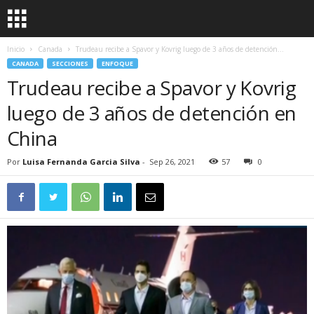
Inicio
Canada
Trudeau recibe a Spavor y Kovrig luego de 3 años de detención...
CANADA
SECCIONES
ENFOQUE
Trudeau recibe a Spavor y Kovrig
luego de 3 años de detención en
China
Por
Luisa Fernanda Garcia Silva
-
Sep 26, 2021
57
0