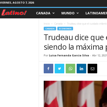
VIERNES, AGOSTO 7, 2026
CANADA
MUNDO
LATINOAMER
M
a
Inicio
Canada
Trudeau dice que el cuidado infanti
CANADA
ECONOMIA
g
Trudeau dice que e
siendo la máxima 
a
z
Por
Luisa Fernanda Garcia Silva
-
Abr 12, 202
i
n
e
L