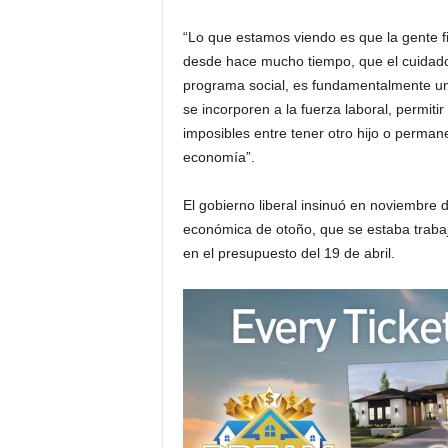
“Lo que estamos viendo es que la gente fi
i
desde hace mucho tiempo, que el cuidado 
a
programa social, es fundamentalmente u
se incorporen a la fuerza laboral, permiti
s
imposibles entre tener otro hijo o perman
economía”.
p
El gobierno liberal insinuó en noviembre 
a
económica de otoño, que se estaba trabaja
en el presupuesto del 19 de abril.
r
a
l
a
t