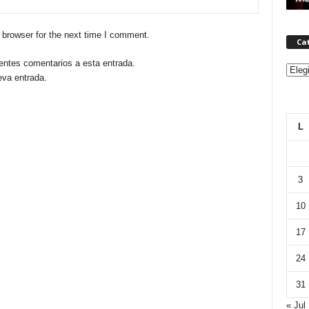
 browser for the next time I comment.
Ca
ientes comentarios a esta entrada.
Categ
eva entrada.
L
3
10
17
24
31
« Jul