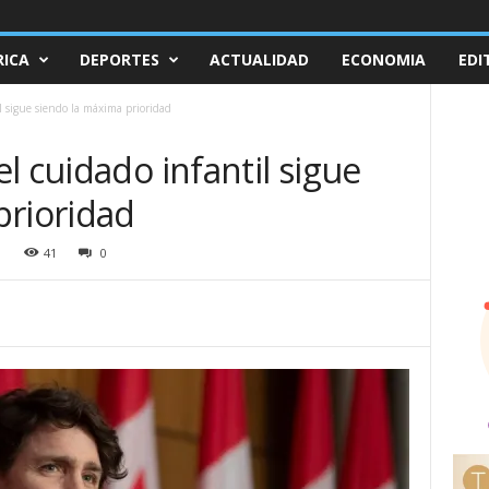
ICA
DEPORTES
ACTUALIDAD
ECONOMIA
EDI
l sigue siendo la máxima prioridad
l cuidado infantil sigue
prioridad
1
41
0