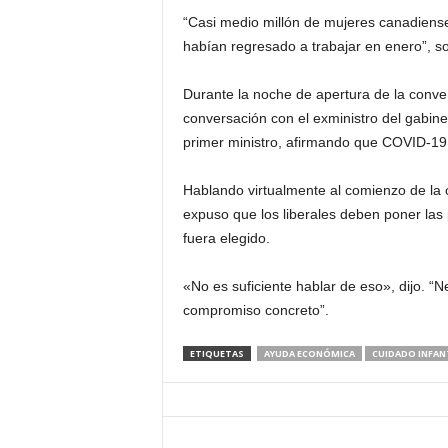
d
“Casi medio millón de mujeres canadiens
habían regresado a trabajar en enero”, so
á
Durante la noche de apertura de la conven
conversación con el exministro del gabine
primer ministro, afirmando que COVID-19
Hablando virtualmente al comienzo de la 
expuso que los liberales deben poner las 
fuera elegido.
«No es suficiente hablar de eso», dijo. “
compromiso concreto”.
ETIQUETAS
AYUDA ECONÓMICA
CUIDADO INFAN