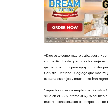
i
n
o
s
e
«Digo esto como madre trabajadora y co
n
competitivo hasta que todas las mujeres c
que necesitamos para apoyar nuestra parti
C
Chrystia Freeland. Y agregó que más muje
cuidar a sus hijos y muchas no han regre
a
Según las cifras de empleo de Statistics
n
situó en el 6,2%, frente al 6,7% del mes a
mujeres consideradas desempleadas de l
a