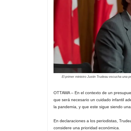
a
t
i
n
o
–
El primer ministro Justin Trudeau escucha una pr
N
o
OTTAWA – En el contexto de un presupuest
que será necesario un cuidado infantil a
t
la pandemia, y que este sigue siendo una p
i
En declaraciones a los periodistas, Trude
considere una prioridad económica.
c