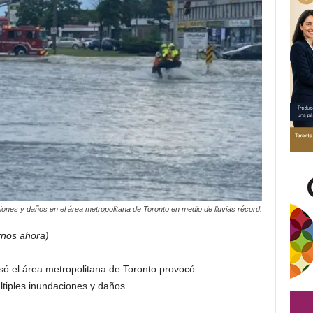
iones y daños en el área metropolitana de Toronto en medio de lluvias récord.
rnos ahora)
só el área metropolitana de Toronto provocó
ltiples inundaciones y daños.