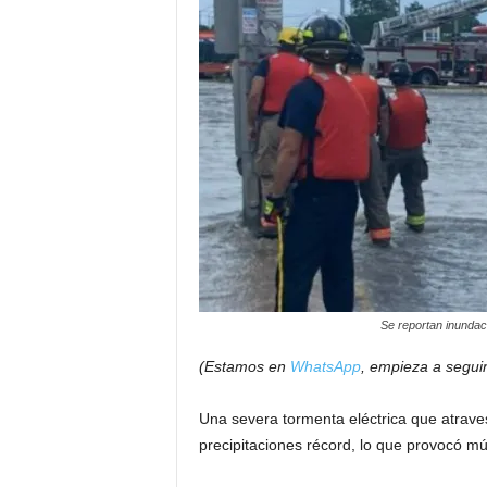
a
t
i
n
o
–
N
Se reportan inundac
o
(Estamos en
WhatsApp
, empieza a segui
t
Una severa tormenta eléctrica que atrave
i
precipitaciones récord, lo que provocó mú
c