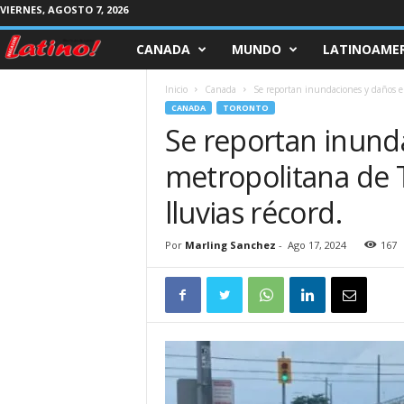
VIERNES, AGOSTO 7, 2026
CANADA
MUNDO
LATINOAMER
M
a
Inicio
Canada
Se reportan inundaciones y daños en
CANADA
TORONTO
g
Se reportan inunda
metropolitana de 
a
lluvias récord.
z
Por
Marling Sanchez
-
Ago 17, 2024
167
i
n
e
L