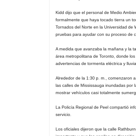
i
Kidd dijo que el personal de Medio Ambi
formalmente que haya tocado tierra un to
n
Tornados del Norte en la Universidad de W
pruebas para ayudar con su proceso de c
o
A medida que avanzaba la mañana y la tar
s
área metropolitana de Toronto, donde los 
e
advertencias de tormenta eléctrica y lluvia
n
Alrededor de la 1:30 p. m., comenzaron 
las calles de Mississauga inundadas por l
C
mostrar vehículos casi totalmente sumerg
a
La Policía Regional de Peel compartió inf
servicio.
n
Los oficiales dijeron que la calle Rathbu
a