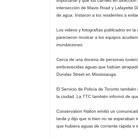
importante y que los carriles en dirección
d
intersección de Mavis Road y Lafayette Dri
de agua. Instaron a los residentes a evit
á
Los videos y fotografías publicados en l
parecieron mostrar a los equipos acudiend
inundaciones.
Cerca de una docena de personas tuviero
embravecidas aguas que habían atrapado 
Dundas Street en Mississauga.
El Servicio de Policía de Toronto también
la ciudad. La TTC también informó de que 
Conservation Halton emitió un comunicado
tarde y dijo que si bien no se esperaban 
que hubiera aguas de corriente rápida e 