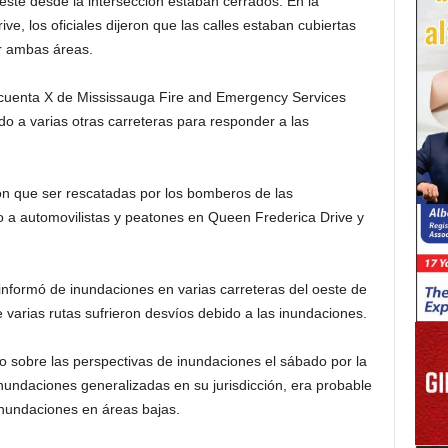
 este desde la intersección estaban cerrados. En la
ve, los oficiales dijeron que las calles estaban cubiertas
ar ambas áreas.
a cuenta X de Mississauga Fire and Emergency Services
o a varias otras carreteras para responder a las
n que ser rescatadas por los bomberos de las
a automovilistas y peatones en Queen Frederica Drive y
 informó de inundaciones en varias carreteras del oeste de
varias rutas sufrieron desvíos debido a las inundaciones.
 sobre las perspectivas de inundaciones el sábado por la
inundaciones generalizadas en su jurisdicción, era probable
inundaciones en áreas bajas.