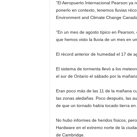
“El Aeropuerto Internacional Pearson ya r
ponerlo en contexto, tenemos lluvias réco
i
Environment and Climate Change Canada, 
a
“En un mes de agosto típico en Pearson, e
s
que hemos visto la lluvia de un mes en un
p
El récord anterior de humedad el 17 de a
a
El sistema de tormenta llevó a los meteoró
el sur de Ontario el sábado por la mañan
r
Eran poco más de las 11 de la mañana cu
a
las zonas aledañas. Poco después, las au
de que un tornado había tocado tierra en 
l
a
No hubo informes de heridos físicos, per
Hardware en el extremo norte de la ciuda
t
de Cambridge.