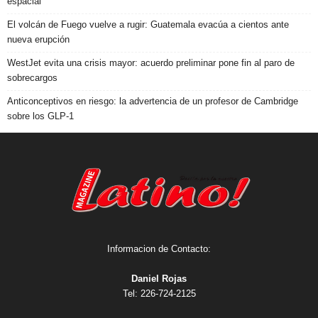
espacial
El volcán de Fuego vuelve a rugir: Guatemala evacúa a cientos ante
nueva erupción
WestJet evita una crisis mayor: acuerdo preliminar pone fin al paro de
sobrecargos
Anticonceptivos en riesgo: la advertencia de un profesor de Cambridge
sobre los GLP-1
Informacion de Contacto:
Daniel Rojas
Tel: 226-724-2125