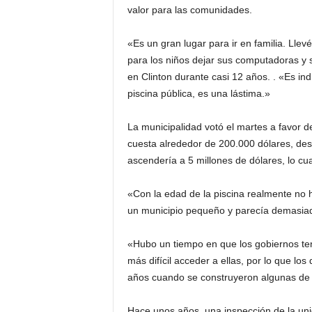
valor para las comunidades.
i
«Es un gran lugar para ir en familia. Llevé
a
para los niños dejar sus computadoras y s
en Clinton durante casi 12 años. . «Es in
s
piscina pública, es una lástima.»
p
La municipalidad votó el martes a favor 
cuesta alrededor de 200.000 dólares, des
a
ascendería a 5 millones de dólares, lo cual
r
«Con la edad de la piscina realmente no
a
un municipio pequeño y parecía demasiad
l
«Hubo un tiempo en que los gobiernos ten
más difícil acceder a ellas, por lo que l
a
años cuando se construyeron algunas de e
t
Hace unos años, una inspección de la uni