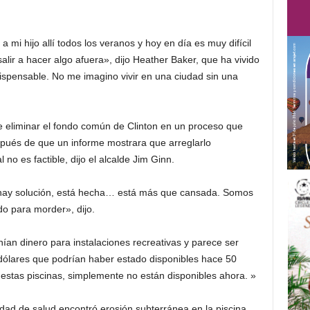
 a mi hijo allí todos los veranos y hoy en día es muy difícil
alir a hacer algo afuera», dijo Heather Baker, que ha vivido
dispensable. No me imagino vivir en una ciudad sin una
de eliminar el fondo común de Clinton en un proceso que
pués de que un informe mostrara que arreglarlo
 no es factible, dijo el alcalde Jim Ginn.
 hay solución, está hecha… está más que cansada. Somos
o para morder», dijo.
ían dinero para instalaciones recreativas y parece ser
os dólares que podrían haber estado disponibles hace 50
stas piscinas, simplemente no están disponibles ahora. »
dad de salud encontró erosión subterránea en la piscina