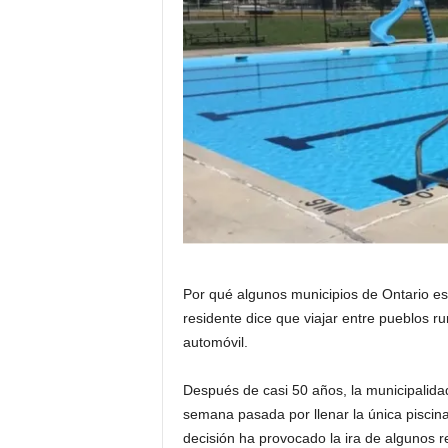
a
t
i
n
o
–
N
Por qué algunos municipios de Ontario está
o
residente dice que viajar entre pueblos ru
automóvil.
t
Después de casi 50 años, la municipalidad
i
semana pasada por llenar la única piscina 
decisión ha provocado la ira de algunos re
c