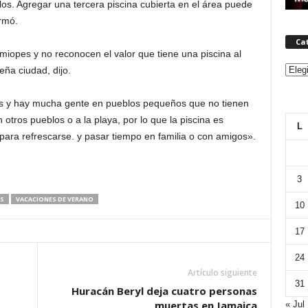
os. Agregar una tercera piscina cubierta en el área puede
irmó.
Ca
 miopes y no reconocen el valor que tiene una piscina al
Categ
eña ciudad, dijo.
s y hay mucha gente en pueblos pequeños que no tienen
otros pueblos o a la playa, por lo que la piscina es
L
 para refrescarse. y pasar tiempo en familia o con amigos».
3
AS
VACACIONES DE VERANO
10
17
24
Artículo siguiente
31
Huracán Beryl deja cuatro personas
muertas en Jamaica
« Jul