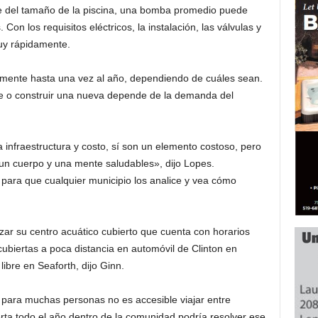
de del tamaño de la piscina, una bomba promedio puede
Con los requisitos eléctricos, la instalación, las válvulas y
uy rápidamente.
mente hasta una vez al año, dependiendo de cuáles sean.
nte o construir una nueva depende de la demanda del
 infraestructura y costo, sí son un elemento costoso, pero
 un cuerpo y una mente saludables», dijo Lopes.
n para que cualquier municipio los analice y vea cómo
zar su centro acuático cubierto que cuenta con horarios
ubiertas a poca distancia en automóvil de Clinton en
libre en Seaforth, dijo Ginn.
e para muchas personas no es accesible viajar entre
erta todo el año dentro de la comunidad podría resolver ese