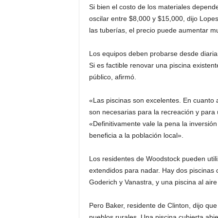
Si bien el costo de los materiales depen
oscilar entre $8,000 y $15,000, dijo Lopes. 
las tuberías, el precio puede aumentar m
Los equipos deben probarse desde diaria
Si es factible renovar una piscina existe
público, afirmó.
«Las piscinas son excelentes. En cuanto a
son necesarias para la recreación y para
«Definitivamente vale la pena la inversió
beneficia a la población local».
Los residentes de Woodstock pueden utili
extendidos para nadar. Hay dos piscinas c
Goderich y Vanastra, y una piscina al aire 
Pero Baker, residente de Clinton, dijo qu
pueblos rurales. Una piscina cubierta abi