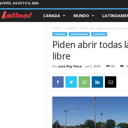
JUEVES, AGOSTO 6, 2026
CANADA
MUNDO
LATINOAMER
M
a
Inicio
Canada
Piden abrir todas las piscinas pública
CANADA
COMUNIDAD
LONDON
g
Piden abrir todas l
libre
a
z
Por
Jose Rey Pena
-
Jul 2, 2024
84
0
i
n
e
L