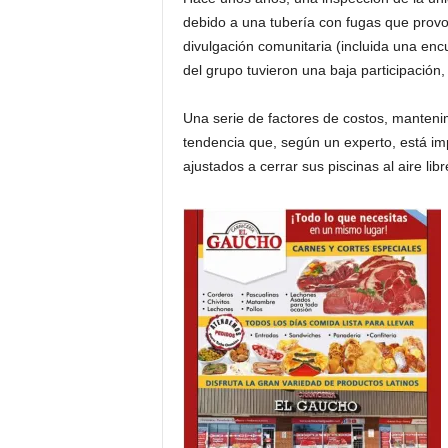
debido a una tubería con fugas que provoc
i
divulgación comunitaria (incluida una encu
del grupo tuvieron una baja participación,
n
o
Una serie de factores de costos, mantenim
tendencia que, según un experto, está im
s
ajustados a cerrar sus piscinas al aire libr
e
n
C
a
n
a