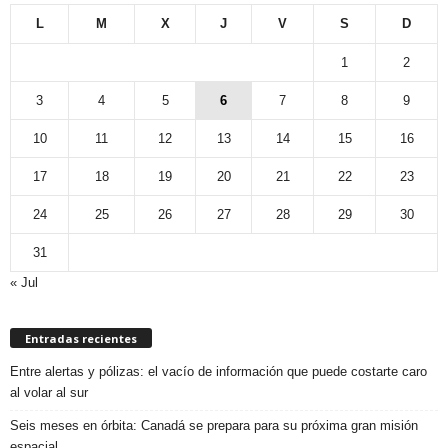
L
M
X
J
V
S
D
1
2
3
4
5
6
7
8
9
10
11
12
13
14
15
16
17
18
19
20
21
22
23
24
25
26
27
28
29
30
31
« Jul
Entradas recientes
Entre alertas y pólizas: el vacío de información que puede costarte caro
al volar al sur
Seis meses en órbita: Canadá se prepara para su próxima gran misión
espacial