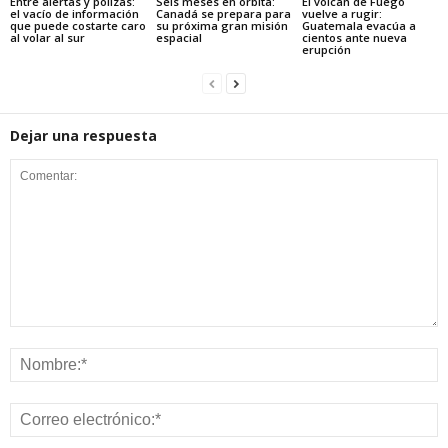
Entre alertas y pólizas:
Seis meses en órbita:
El volcán de Fuego
el vacío de información
Canadá se prepara para
vuelve a rugir:
que puede costarte caro
su próxima gran misión
Guatemala evacúa a
al volar al sur
espacial
cientos ante nueva
erupción
Dejar una respuesta