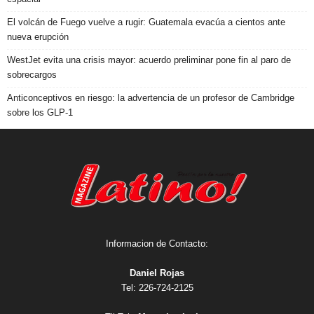
El volcán de Fuego vuelve a rugir: Guatemala evacúa a cientos ante
nueva erupción
WestJet evita una crisis mayor: acuerdo preliminar pone fin al paro de
sobrecargos
Anticonceptivos en riesgo: la advertencia de un profesor de Cambridge
sobre los GLP-1
Informacion de Contacto:
Daniel Rojas
Tel: 226-724-2125