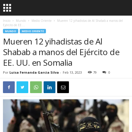
Inicio
Mundo
Medio Oriente
Mueren 12 yihadistas de Al Shabab a manos del
Ejército de EE....
MUNDO
MEDIO ORIENTE
Mueren 12 yihadistas de Al
Shabab a manos del Ejército de
EE. UU. en Somalia
Por
Luisa Fernanda Garcia Silva
-
Feb 13, 2023
79
0