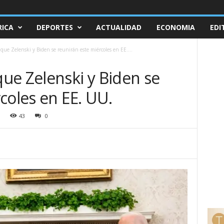
ICA
DEPORTES
ACTUALIDAD
ECONOMIA
EDI
que Zelenski y Biden se reunirán este miércoles en EE....
ue Zelenski y Biden se
coles en EE. UU.
43
0