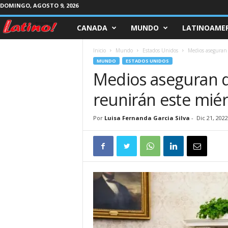
DOMINGO, AGOSTO 9, 2026
CANADA
MUNDO
LATINOAMER
M
a
Inicio
Mundo
Estados Unidos
Medios aseguran 
MUNDO
ESTADOS UNIDOS
g
Medios aseguran q
reunirán este miér
a
z
Por
Luisa Fernanda Garcia Silva
-
Dic 21, 2022
i
n
e
L