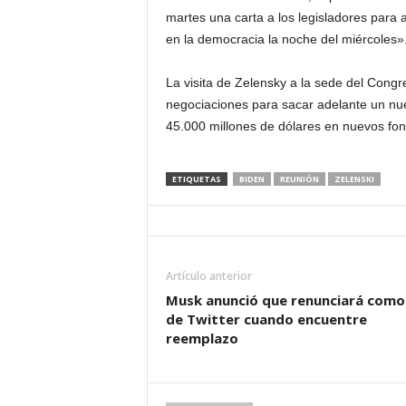
martes una carta a los legisladores para
i
en la democracia la noche del miércoles»
n
La visita de Zelensky a la sede del Cong
negociaciones para sacar adelante un nu
o
45.000 millones de dólares en nuevos fo
s
ETIQUETAS
BIDEN
REUNIÓN
ZELENSKI
e
n
C
Artículo anterior
Musk anunció que renunciará como
a
de Twitter cuando encuentre
reemplazo
n
a