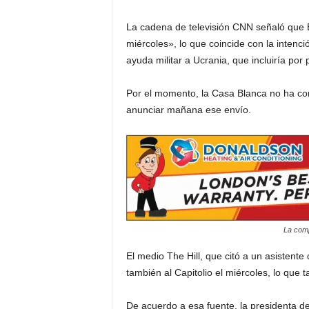
i
La cadena de televisión CNN señaló que B
miércoles», lo que coincide con la inten
a
ayuda militar a Ucrania, que incluiría por
s
Por el momento, la Casa Blanca no ha conf
anunciar mañana ese envío.
p
a
r
a
La comp
l
El medio The Hill, que citó a un asisten
a
también al Capitolio el miércoles, lo que
t
De acuerdo a esa fuente, la presidenta d