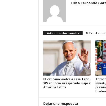
Luisa Fernanda Garc
d
á
Artículos relacionados
Más del autor
El Vaticano vuelve a casa: León
Toront
XIV anuncia su esperado viaje a
investi
América Latina
presun
tiroteo
Dejar una respuesta