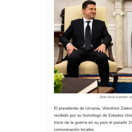
a
t
i
n
o
–
N
o
Este sería el primer v
t
El presidente de Ucrania, Volodímir Zelens
recibido por su homólogo de Estados Unido
i
inicio de la guerra en su país el pasado 
comunicación locales.
c