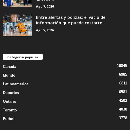
Ago 7, 2026
Entre alertas y pólizas: el vacío de
información que puede costarte...
Ago 5, 2026
Categoría popular
10845
Canada
6985
Mundo
6811
Latinoamerica
6581
Deportes
4503
Ontario
4038
Toronto
3778
Futbol