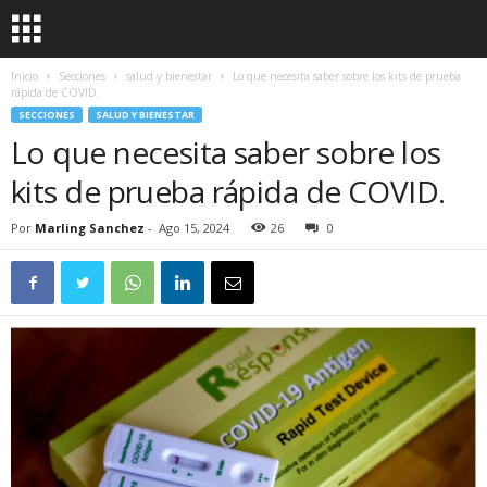
Inicio
Secciones
salud y bienestar
Lo que necesita saber sobre los kits de prueba
rápida de COVID.
SECCIONES
SALUD Y BIENESTAR
Lo que necesita saber sobre los
kits de prueba rápida de COVID.
Por
Marling Sanchez
-
Ago 15, 2024
26
0