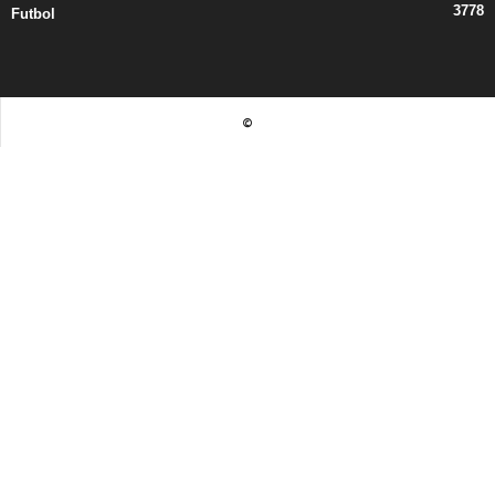
3778
Futbol
©