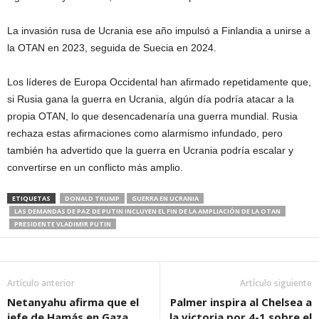
La invasión rusa de Ucrania ese año impulsó a Finlandia a unirse a
la OTAN en 2023, seguida de Suecia en 2024.
Los líderes de Europa Occidental han afirmado repetidamente que,
si Rusia gana la guerra en Ucrania, algún día podría atacar a la
propia OTAN, lo que desencadenaría una guerra mundial. Rusia
rechaza estas afirmaciones como alarmismo infundado, pero
también ha advertido que la guerra en Ucrania podría escalar y
convertirse en un conflicto más amplio.
ETIQUETAS
DONALD TRUMP
GUERRA EN UCRANIA
LAS DEMANDAS DE PAZ DE PUTIN INCLUYEN EL FIN DE LA AMPLIACIÓN DE LA OTAN
PRESIDENTE VLADIMIR PUTIN
Artículo anterior
Artículo siguiente
Netanyahu afirma que el
Palmer inspira al Chelsea a
jefe de Hamás en Gaza,
la victoria por 4-1 sobre el