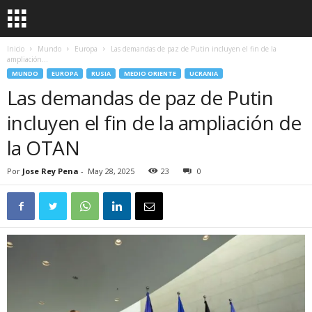
Inicio
Mundo
Europa
Las demandas de paz de Putin incluyen el fin de la
ampliación...
MUNDO
EUROPA
RUSIA
MEDIO ORIENTE
UCRANIA
Las demandas de paz de Putin
incluyen el fin de la ampliación de
la OTAN
Por
Jose Rey Pena
-
May 28, 2025
23
0