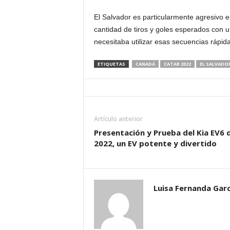
d
El Salvador es particularmente agresivo 
cantidad de tiros y
goles esperados
con u
á
necesitaba utilizar esas secuencias rápida
ETIQUETAS
CANADÁ
CATAR 2022
EL SALVADO
Artículo anterior
Presentación y Prueba del Kia EV6 
2022, un EV potente y divertido
Luisa Fernanda Garc