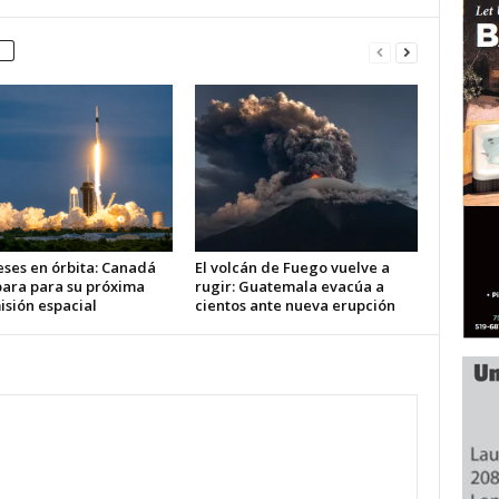
eses en órbita: Canadá
El volcán de Fuego vuelve a
para para su próxima
rugir: Guatemala evacúa a
isión espacial
cientos ante nueva erupción