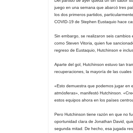
Del partido de ayer queda un sin sabor so
juego en una semana que abarcó tres paí
i
los dos primeros partidos, particularmente
COVID-19 de Stephen Eustaquio hace ca
n
o
Sin embargo, se realizaron seis cambios e
como Steven Vitoria, quien fue sancionad
s
regreso de Eustaquio, Hutchinson e inclus
e
Aparte del gol, Hutchinson estuvo tan tr
recuperaciones, la mayoría de las cuales
n
«Esto demuestra que podemos jugar en 
C
atmósferas», manifestó Hutchinson. «Cr
estos equipos ahora en los países centro
a
n
Pero Hutchinson tiene razón en que no f
oportunidad clara de Jonathan David, quie
a
segunda mitad. De hecho, esa jugada resal