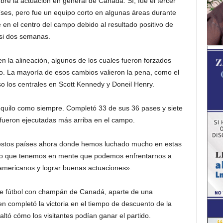
bre la actuación en general de Canadá. Sí, fue el tercer
ses, pero fue un equipo corto en algunas áreas durante
 en el centro del campo debido al resultado positivo de
si dos semanas.
n la alineación, algunos de los cuales fueron forzados
o. La mayoría de esos cambios valieron la pena, como el
o los centrales en Scott Kennedy y Doneil Henry.
anquilo como siempre. Completó 33 de sus 36 pases y siete
 fueron ejecutadas más arriba en el campo.
estos países ahora donde hemos luchado mucho en estas
eo que tenemos en mente que podemos enfrentarnos a
americanos y lograr buenas actuaciones».
ue fútbol con champán de Canadá, aparte de una
n completó la victoria en el tiempo de descuento de la
tó cómo los visitantes podían ganar el partido.