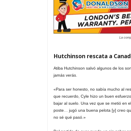
i
a
s
La compa
p
Hutchinson rescata a Canad
a
Atiba Hutchinson salvó algunos de los s
jamás verás.
r
a
«Para ser honesto, no sabía mucho al res
que recuerdo, Cyle hizo un buen esfuerzo
l
bajar al suelo. Una vez que se metió en el
poste… jugó una buena pelota [y] creo q
a
no sé qué pasó.»
t