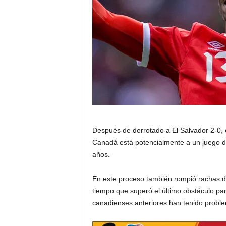
a
t
i
n
o
–
Después de derrotado a El Salvador 2-0, 
N
Canadá está potencialmente a un juego d
años.
o
t
En este proceso también rompió rachas de
tiempo que superó el último obstáculo pa
i
canadienses anteriores han tenido probl
c