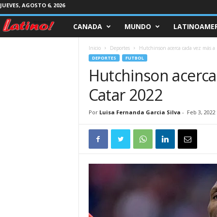
JUEVES, AGOSTO 6, 2026
CANADA
MUNDO
LATINOAMER
M
a
Inicio
Deportes
Hutchinson acerca cada vez más a
DEPORTES
FUTBOL
g
Hutchinson acerca
Catar 2022
a
z
Por
Luisa Fernanda Garcia Silva
-
Feb 3, 2022
i
n
e
L