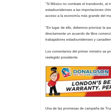
“Si México no combate el transbordo, al 
i
estadounidenses a las importaciones china
acceso a la economía más grande del mund
a
“En lugar de ello, debemos priorizar la 
s
directamente un acuerdo de libre comerci
trabajadores estadounidenses y canadiens
p
Los comentarios del primer ministro se
a
reelegido presidente.
r
a
l
a
t
Una de las promesas de campaña de Trump