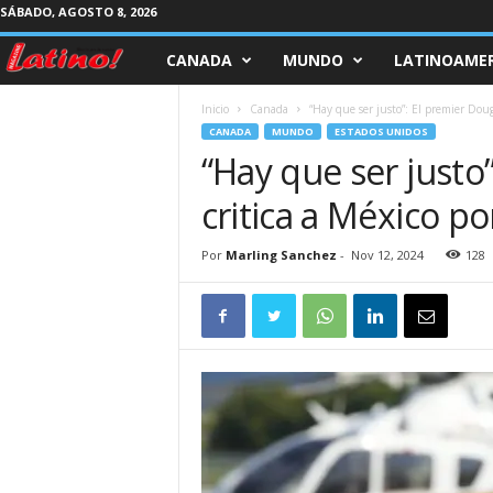
SÁBADO, AGOSTO 8, 2026
CANADA
MUNDO
LATINOAMER
M
a
Inicio
Canada
“Hay que ser justo”: El premier Doug 
CANADA
MUNDO
ESTADOS UNIDOS
g
“Hay que ser justo
critica a México po
a
z
Por
Marling Sanchez
-
Nov 12, 2024
128
i
n
e
L