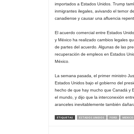
importados a Estados Unidos. Trump tamb
i
inmigrantes ilegales, avivando el temor
canadiense y causar una afluencia repenti
n
El acuerdo comercial entre Estados Unid
o
y México ha realizado cambios legales qu
de partes del acuerdo. Algunas de las pr
s
recuperación de empleos en Estados Unido
México.
e
n
La semana pasada, el primer ministro Jus
Estados Unidos bajo el gobierno del presi
C
hecho de que hay mucho que Canadá y Es
el mundo, y dijo que la interconexión entr
a
aranceles inevitablemente también dañar
n
ETIQUETAS
ESTADOS UNIDOS
FORD
MEXICO
a