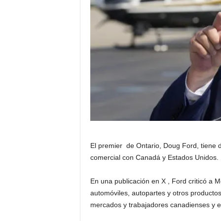
a
t
i
n
o
–
N
El premier de Ontario, Doug Ford, tiene 
o
comercial con Canadá y Estados Unidos.
t
En una publicación en X , Ford criticó a M
automóviles, autopartes y otros productos
i
mercados y trabajadores canadienses y 
c