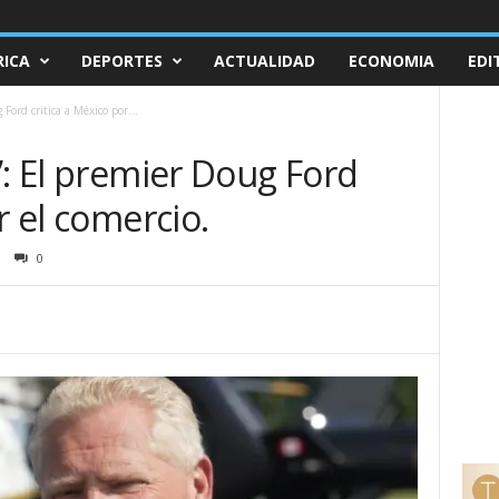
ICA
DEPORTES
ACTUALIDAD
ECONOMIA
EDI
Ford critica a México por...
”: El premier Doug Ford
r el comercio.
0