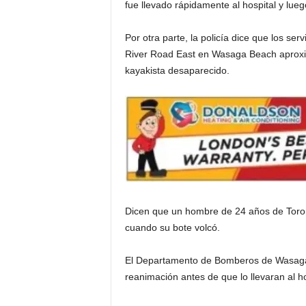
fue llevado rápidamente al hospital y lue
i
Por otra parte, la policía dice que los s
River Road East en Wasaga Beach aproxi
a
kayakista desaparecido.
s
p
a
r
a
Dicen que un hombre de 24 años de Toro
cuando su bote volcó.
l
El Departamento de Bomberos de Wasaga 
a
reanimación antes de que lo llevaran al ho
t