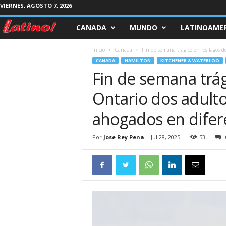
VIERNES, AGOSTO 7, 2026
CANADA
MUNDO
LATINOAMER
M
a
Inicio
Canada
Fin de semana trágico en los lagos d
CANADA
HAMILTON
KITCHENER & WATERLOO
g
Fin de semana trág
Ontario dos adul
a
ahogados en difer
z
Por
Jose Rey Pena
-
Jul 28, 2025
53
i
n
e
L