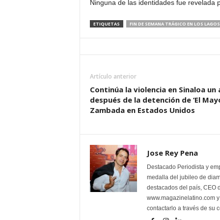
Ninguna de las identidades fue revelada po
i
ETIQUETAS
FIN DE SEMANA TRÁGICO EN LOS LAGO
n
o
Artículo anterior
s
Continúa la violencia en Sinaloa un
después de la detención de ‘El May
e
Zambada en Estados Unidos
n
C
Jose Rey Pena
a
Destacado Periodista y em
medalla del jubileo de dia
n
destacados del país, CEO d
www.magazinelatino.com y l
contactarlo a través de su
a