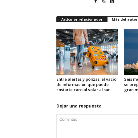
d
Artículos relacionados
Más del autor
á
Entre alertas y pólizas: el vacío
Seis m
de información que puede
se pre
costarte caro al volar al sur
gran m
Dejar una respuesta