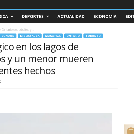
ICA
DEPORTES
ACTUALIDAD
ECONOMIA
EDI
e Ontario dos adultos y...
LONDON
MISSISSAUGA
NIAGA FALL
ONTARIO
TORONTO
ico en los lagos de
tos y un menor mueren
entes hechos
0