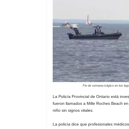
a
t
i
n
o
–
N
Fin de semana trágico en los la
o
La Policía Provincial de Ontario está inv
t
fueron llamados a Mille Roches Beach en 
niño sin signos vitales.
i
La policía dice que profesionales médicos
c