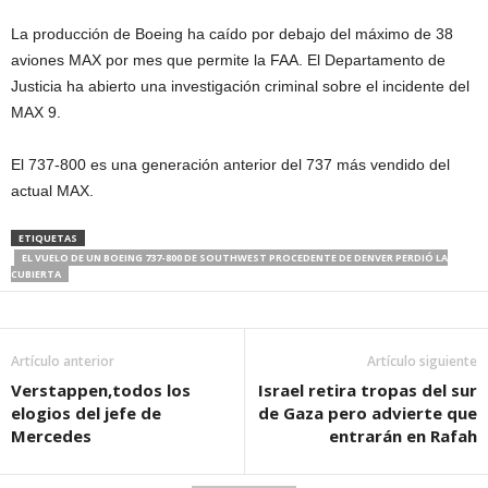
La producción de Boeing ha caído por debajo del máximo de 38
aviones MAX por mes que permite la FAA. El Departamento de
Justicia ha abierto una investigación criminal sobre el incidente del
MAX 9.
El 737-800 es una generación anterior del 737 más vendido del
actual MAX.
ETIQUETAS
EL VUELO DE UN BOEING 737-800 DE SOUTHWEST PROCEDENTE DE DENVER PERDIÓ LA
CUBIERTA
Artículo anterior
Artículo siguiente
Verstappen,todos los
Israel retira tropas del sur
elogios del jefe de
de Gaza pero advierte que
Mercedes
entrarán en Rafah