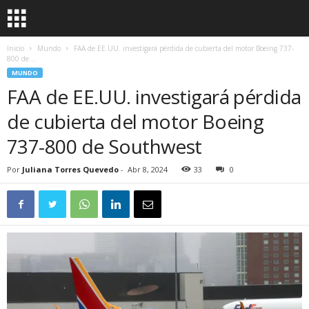
Inicio
Mundo
FAA de EE.UU. investigará pérdida de cubierta del motor Boeing 737-
800 de...
MUNDO
FAA de EE.UU. investigará pérdida
de cubierta del motor Boeing
737-800 de Southwest
Por
Juliana Torres Quevedo
-
Abr 8, 2024
33
0