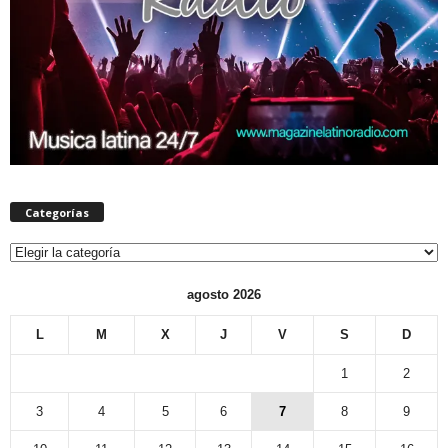
Categorías
Categorías
agosto 2026
L
M
X
J
V
S
D
1
2
3
4
5
6
7
8
9