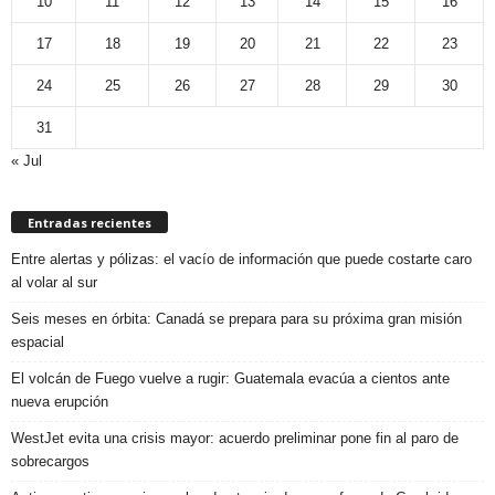
10
11
12
13
14
15
16
17
18
19
20
21
22
23
24
25
26
27
28
29
30
31
« Jul
Entradas recientes
Entre alertas y pólizas: el vacío de información que puede costarte caro
al volar al sur
Seis meses en órbita: Canadá se prepara para su próxima gran misión
espacial
El volcán de Fuego vuelve a rugir: Guatemala evacúa a cientos ante
nueva erupción
WestJet evita una crisis mayor: acuerdo preliminar pone fin al paro de
sobrecargos