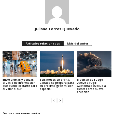
Juliana Torres Quevedo
Artículos relacionados
Más del autor
Entre alertas y pólizas:
Seis meses en órbita:
El volcán de Fuego
el vacío de información
Canadá se prepara para
vuelve a rugir:
que puede costarte caro
su próxima gran misión
Guatemala evacúa a
al volar al sur
espacial
cientos ante nueva
erupción
Dejar una respuesta