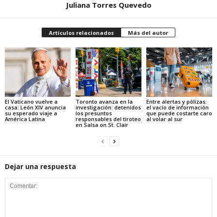
Juliana Torres Quevedo
Artículos relacionados
Más del autor
El Vaticano vuelve a
Toronto avanza en la
Entre alertas y pólizas:
casa: León XIV anuncia
investigación: detenidos
el vacío de información
su esperado viaje a
los presuntos
que puede costarte caro
América Latina
responsables del tiroteo
al volar al sur
en Salsa on St. Clair
Dejar una respuesta