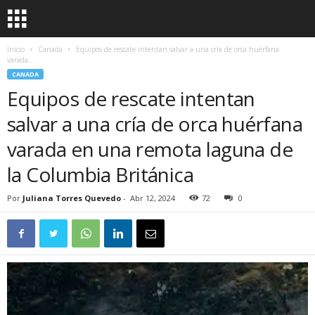
Inicio
Canada
Equipos de rescate intentan salvar a una cría de orca huérfana
varada...
CANADA
Equipos de rescate intentan
salvar a una cría de orca huérfana
varada en una remota laguna de
la Columbia Británica
Por
Juliana Torres Quevedo
-
Abr 12, 2024
72
0