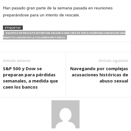
Han pasado gran parte de la semana pasada en reuniones
preparándose para un intento de rescate.
ETIQUETAS
EQUIPOS DE RESCATE INTENTAN SALVAR A UNA CRÍA DE ORCA HUÉRFANA VARADA EN UNA
REMOTA LAGUNA DE LA COLUMBIA BRITÁNICA
Artículo anterior
Artículo siguiente
S&P 500 y Dow se
Navegando por complejas
preparan para pérdidas
acusaciones históricas de
semanales, a medida que
abuso sexual
caen los bancos