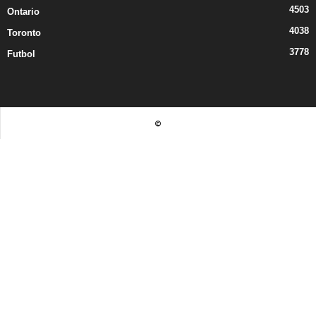
4503
Ontario
4038
Toronto
3778
Futbol
©