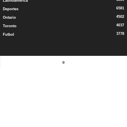
Latinoamerica
6581
Deportes
4502
Ontario
4037
Toronto
3778
Futbol
©