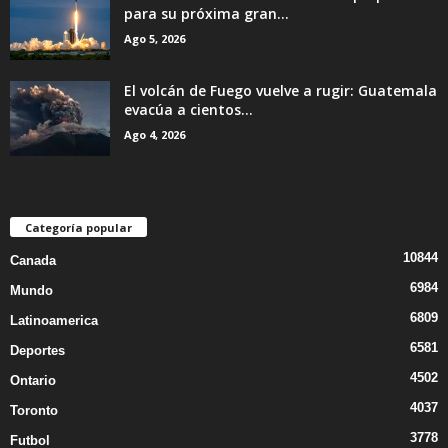
para su próxima gran...
Ago 5, 2026
El volcán de Fuego vuelve a rugir: Guatemala
evacúa a cientos...
Ago 4, 2026
Categoría popular
10844
Canada
6984
Mundo
6809
Latinoamerica
6581
Deportes
4502
Ontario
4037
Toronto
3778
Futbol