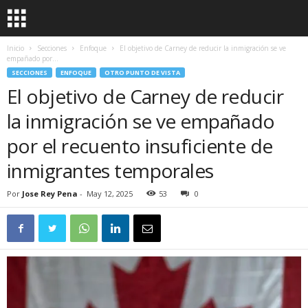
Inicio
Secciones
Enfoque
El objetivo de Carney de reducir la inmigración se ve
empañado por...
SECCIONES
ENFOQUE
OTRO PUNTO DE VISTA
El objetivo de Carney de reducir
la inmigración se ve empañado
por el recuento insuficiente de
inmigrantes temporales
Por
Jose Rey Pena
-
May 12, 2025
53
0