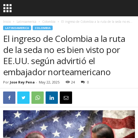
Inicio
Latinoamerica
Colombia
El ingreso de Colombia a la ruta de la seda no es...
LATINOAMERICA
COLOMBIA
El ingreso de Colombia a la ruta
de la seda no es bien visto por
EE.UU. según advirtió el
embajador norteamericano
Por
Jose Rey Pena
-
May 22, 2025
24
0