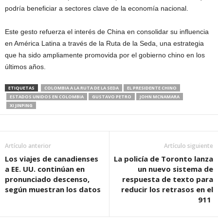
podría beneficiar a sectores clave de la economía nacional.
Este gesto refuerza el interés de China en consolidar su influencia
en América Latina a través de la Ruta de la Seda, una estrategia
que ha sido ampliamente promovida por el gobierno chino en los
últimos años.
ETIQUETAS
COLOMBIA A LA RUTA DE LA SEDA
EL PRESIDENTE CHINO
ESTADOS UNIDOS EN COLOMBIA
GUSTAVO PETRO
JOHN MCNAMARA
XI JINPING
Artículo anterior
Artículo siguiente
Los viajes de canadienses
La policía de Toronto lanza
a EE. UU. continúan en
un nuevo sistema de
pronunciado descenso,
respuesta de texto para
según muestran los datos
reducir los retrasos en el
911