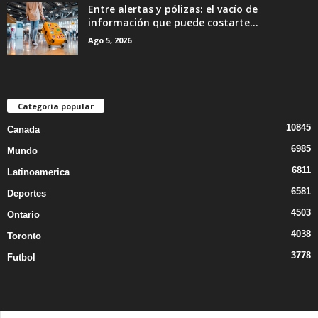
Entre alertas y pólizas: el vacío de
información que puede costarte...
Ago 5, 2026
Categoría popular
10845
Canada
6985
Mundo
6811
Latinoamerica
6581
Deportes
4503
Ontario
4038
Toronto
3778
Futbol