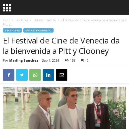
Inicio
Secciones
Entretenimiento
El Festival de Cine de Venecia da la bienvenida a
Pitt y...
SECCIONES
ENTRETENIMIENTO
El Festival de Cine de Venecia da
la bienvenida a Pitt y Clooney
Por
Marling Sanchez
-
Sep 1, 2024
138
0